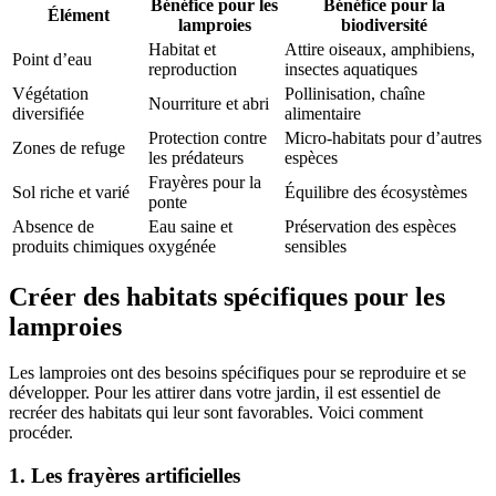
Bénéfice pour les
Bénéfice pour la
Élément
lamproies
biodiversité
Habitat et
Attire oiseaux, amphibiens,
Point d’eau
reproduction
insectes aquatiques
Végétation
Pollinisation, chaîne
Nourriture et abri
diversifiée
alimentaire
Protection contre
Micro-habitats pour d’autres
Zones de refuge
les prédateurs
espèces
Frayères pour la
Sol riche et varié
Équilibre des écosystèmes
ponte
Absence de
Eau saine et
Préservation des espèces
produits chimiques
oxygénée
sensibles
Créer des habitats spécifiques pour les
lamproies
Les lamproies ont des besoins spécifiques pour se reproduire et se
développer. Pour les attirer dans votre jardin, il est essentiel de
recréer des habitats qui leur sont favorables. Voici comment
procéder.
1. Les frayères artificielles