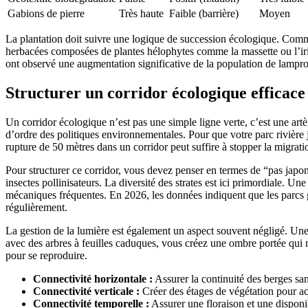
Gabions de pierre
Très haute
Faible (barrière)
Moyen
La plantation doit suivre une logique de succession écologique. Commen
herbacées composées de plantes hélophytes comme la massette ou l’iris d
ont observé une augmentation significative de la population de lamproi
Structurer un corridor écologique efficace 
Un corridor écologique n’est pas une simple ligne verte, c’est une artè
d’ordre des politiques environnementales. Pour que votre parc rivière j
rupture de 50 mètres dans un corridor peut suffire à stopper la migrati
Pour structurer ce corridor, vous devez penser en termes de “pas japona
insectes pollinisateurs. La diversité des strates est ici primordiale. U
mécaniques fréquentes. En 2026, les données indiquent que les parcs 
régulièrement.
La gestion de la lumière est également un aspect souvent négligé. Une r
avec des arbres à feuilles caduques, vous créez une ombre portée qui m
pour se reproduire.
Connectivité horizontale :
Assurer la continuité des berges san
Connectivité verticale :
Créer des étages de végétation pour acc
Connectivité temporelle :
Assurer une floraison et une disponib