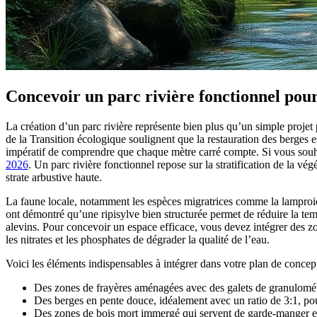
Concevoir un parc rivière fonctionnel pour
La création d’un parc rivière représente bien plus qu’un simple projet
de la Transition écologique soulignent que la restauration des berges es
impératif de comprendre que chaque mètre carré compte. Si vous souh
2026
. Un parc rivière fonctionnel repose sur la stratification de la v
strate arbustive haute.
La faune locale, notamment les espèces migratrices comme la lamproie,
ont démontré qu’une ripisylve bien structurée permet de réduire la temp
alevins. Pour concevoir un espace efficace, vous devez intégrer des zo
les nitrates et les phosphates de dégrader la qualité de l’eau.
Voici les éléments indispensables à intégrer dans votre plan de concep
Des zones de frayères aménagées avec des galets de granulométr
Des berges en pente douce, idéalement avec un ratio de 3:1, pou
Des zones de bois mort immergé qui servent de garde-manger et 