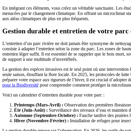
En intégrant ces éléments, vous créez un véritable sanctuaire. Les ét
menacées par le changement climatique. En offrant un microclimat stabl
aux aléas climatiques de plus en plus fréquents.
Gestion durable et entretien de votre parc 
L’entretien d’un parc rivière ne doit jamais être synonyme de nettoyage 
consiste à adapter l’entretien selon la zone du parc. Les zones de hau
entretien léger suffit. Il est essentiel de se rappeler que le bois mort,
de support à une multitude d’invertébrés.
La gestion des espèces invasives est le seul point où une interventi
seule saison, étouffant la flore locale. En 2025, les protocoles de lutt
préparer votre espace aux rigueurs de l’hiver, il est crucial d’adopter 
pour la Biodiversité
pour comprendre comment protéger la microfaune d
Voici un calendrier d’entretien durable pour votre parc :
Printemps (Mars-Avril) :
Observation des premières floraisons 
Été (Juin-Août) :
Surveillance des niveaux d’eau et maintien d
Automne (Septembre-Octobre) :
Fauche tardive des prairies 
Hiver (Novembre-Février) :
Installation de refuges pour insec
La gestion durable repose sur l’observation. En 2026, les outils de suiv