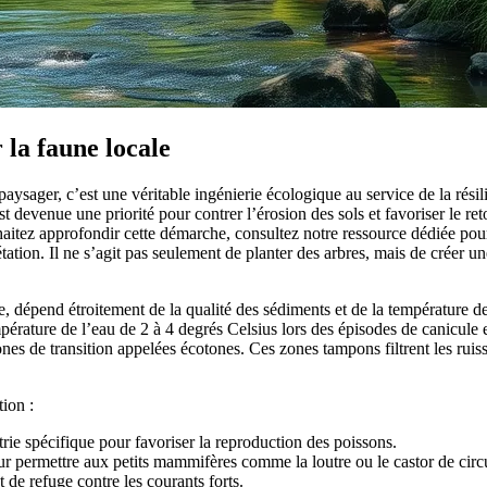
 la faune locale
 paysager, c’est une véritable ingénierie écologique au service de la ré
t devenue une priorité pour contrer l’érosion des sols et favoriser le re
aitez approfondir cette démarche, consultez notre ressource dédiée po
égétation. Il ne s’agit pas seulement de planter des arbres, mais de crée
 dépend étroitement de la qualité des sédiments et de la température de
érature de l’eau de 2 à 4 degrés Celsius lors des épisodes de canicule es
nes de transition appelées écotones. Ces zones tampons filtrent les rui
tion :
ie spécifique pour favoriser la reproduction des poissons.
r permettre aux petits mammifères comme la loutre ou le castor de circu
de refuge contre les courants forts.