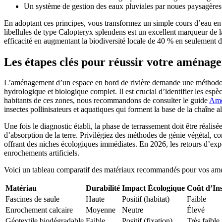
Un système de gestion des eaux pluviales par noues paysagères p
En adoptant ces principes, vous transformez un simple cours d’eau en 
libellules de type Calopteryx splendens est un excellent marqueur de l
efficacité en augmentant la biodiversité locale de 40 % en seulement 
Les étapes clés pour réussir votre aménag
L’aménagement d’un espace en bord de rivière demande une méthodologie
hydrologique et biologique complet. Il est crucial d’identifier les espèc
habitants de ces zones, nous recommandons de consulter le guide
Amén
insectes pollinisateurs et aquatiques qui forment la base de la chaîne a
Une fois le diagnostic établi, la phase de terrassement doit être réalis
d’absorption de la terre. Privilégiez des méthodes de génie végétal, co
offrant des niches écologiques immédiates. En 2026, les retours d’expér
enrochements artificiels.
Voici un tableau comparatif des matériaux recommandés pour vos am
Matériau
Durabilité
Impact Écologique
Coût d’Ins
Fascines de saule
Haute
Positif (habitat)
Faible
Enrochement calcaire
Moyenne
Neutre
Élevé
Géotextile biodégradable
Faible
Positif (fixation)
Très faible