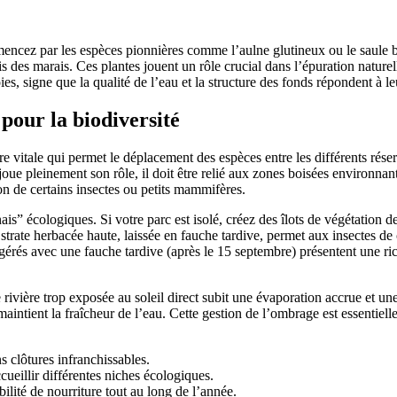
cez par les espèces pionnières comme l’aulne glutineux ou le saule blan
es marais. Ces plantes jouent un rôle crucial dans l’épuration naturelle
es, signe que la qualité de l’eau et la structure des fonds répondent à 
pour la biodiversité
re vitale qui permet le déplacement des espèces entre les différents rése
oue pleinement son rôle, il doit être relié aux zones boisées environnant
on de certains insectes ou petits mammifères.
is” écologiques. Si votre parc est isolé, créez des îlots de végétation d
ne strate herbacée haute, laissée en fauche tardive, permet aux insectes de
gérés avec une fauche tardive (après le 15 septembre) présentent une ri
ivière trop exposée au soleil direct subit une évaporation accrue et une
aintient la fraîcheur de l’eau. Cette gestion de l’ombrage est essentiell
s clôtures infranchissables.
ueillir différentes niches écologiques.
ilité de nourriture tout au long de l’année.