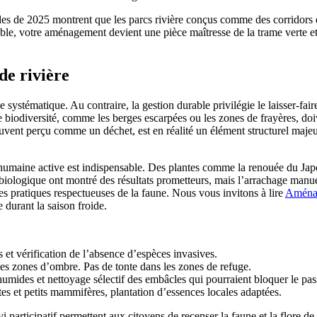
udes de 2025 montrent que les parcs rivière conçus comme des corridors
e, votre aménagement devient une pièce maîtresse de la trame verte et b
de rivière
systématique. Au contraire, la gestion durable privilégie le laisser-faire
te biodiversité, comme les berges escarpées ou les zones de frayères, do
 souvent perçu comme un déchet, est en réalité un élément structurel majeur
on humaine active est indispensable. Des plantes comme la renouée du J
e biologique ont montré des résultats prometteurs, mais l’arrachage manue
des pratiques respectueuses de la faune. Nous vous invitons à lire
Aménag
urant la saison froide.
et vérification de l’absence d’espèces invasives.
es zones d’ombre. Pas de tonte dans les zones de refuge.
humides et nettoyage sélectif des embâcles qui pourraient bloquer le pas
tes et petits mammifères, plantation d’essences locales adaptées.
i participatif permettent aux citoyens de recenser la faune et la flore d