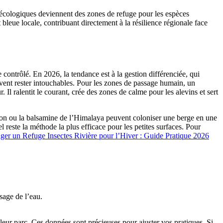
 écologiques deviennent des zones de refuge pour les espèces
leue locale, contribuant directement à la résilience régionale face
 contrôlé. En 2026, la tendance est à la gestion différenciée, qui
ivent rester intouchables. Pour les zones de passage humain, un
. Il ralentit le courant, crée des zones de calme pour les alevins et sert
apon ou la balsamine de l’Himalaya peuvent coloniser une berge en une
l reste la méthode la plus efficace pour les petites surfaces. Pour
er un Refuge Insectes Rivière pour l’Hiver : Guide Pratique 2026
sage de l’eau.
e leur parc. Ces données sont précieuses pour ajuster vos pratiques. Si