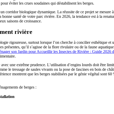
our éviter les crues soudaines qui déstabilisent les berges.
un corridor biologique dynamique. La réussite de ce projet se mesure à 
a bonne santé de votre parc rivière. En 2026, la tendance est à la renatu
deux saisons de croissance.
ement rivière
 rigoureuse, surtout lorsque l’on cherche à concilier esthétique et ut
es présentes, qu’il s’agisse de la flore rivulaire ou de la faune aquatique
ager son Jardin pour Accueillir les Insectes de Rivière : Guide 2026 d
limentaire.
ée avec une extrême prudence. L’utilisation d’engins lourds doit être limit
mme le tressage de saules vivants ou la pose de fascines en bois de châta
ience montrent que les berges stabilisées par le génie végétal sont 60 %
énagements de berges :
tallation