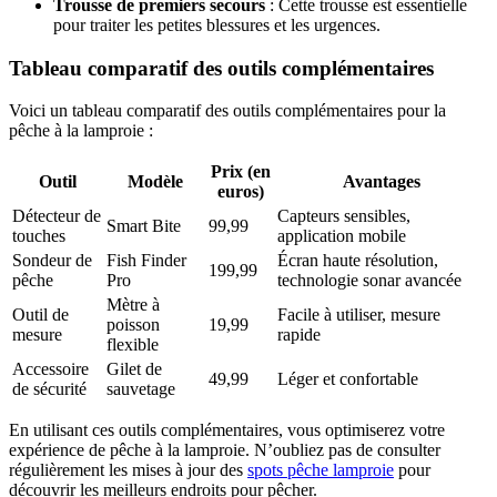
Trousse de premiers secours
: Cette trousse est essentielle
pour traiter les petites blessures et les urgences.
Tableau comparatif des outils complémentaires
Voici un tableau comparatif des outils complémentaires pour la
pêche à la lamproie :
Prix (en
Outil
Modèle
Avantages
euros)
Détecteur de
Capteurs sensibles,
Smart Bite
99,99
touches
application mobile
Sondeur de
Fish Finder
Écran haute résolution,
199,99
pêche
Pro
technologie sonar avancée
Mètre à
Outil de
Facile à utiliser, mesure
poisson
19,99
mesure
rapide
flexible
Accessoire
Gilet de
49,99
Léger et confortable
de sécurité
sauvetage
En utilisant ces outils complémentaires, vous optimiserez votre
expérience de pêche à la lamproie. N’oubliez pas de consulter
régulièrement les mises à jour des
spots pêche lamproie
pour
découvrir les meilleurs endroits pour pêcher.