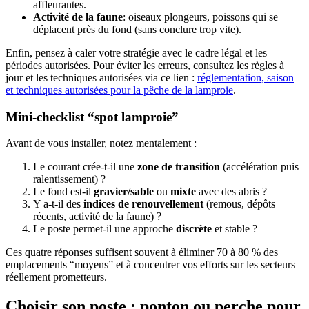
affleurantes.
Activité de la faune
: oiseaux plongeurs, poissons qui se
déplacent près du fond (sans conclure trop vite).
Enfin, pensez à caler votre stratégie avec le cadre légal et les
périodes autorisées. Pour éviter les erreurs, consultez les règles à
jour et les techniques autorisées via ce lien :
réglementation, saison
et techniques autorisées pour la pêche de la lamproie
.
Mini-checklist “spot lamproie”
Avant de vous installer, notez mentalement :
Le courant crée-t-il une
zone de transition
(accélération puis
ralentissement) ?
Le fond est-il
gravier/sable
ou
mixte
avec des abris ?
Y a-t-il des
indices de renouvellement
(remous, dépôts
récents, activité de la faune) ?
Le poste permet-il une approche
discrète
et stable ?
Ces quatre réponses suffisent souvent à éliminer 70 à 80 % des
emplacements “moyens” et à concentrer vos efforts sur les secteurs
réellement prometteurs.
Choisir son poste : ponton ou perche pour