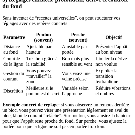
du fond
Sans inventer de “recettes universelles”, on peut structurer vos
réglages avec des repères concrets :
Ponton
Perche
Paramètre
Objectif
(souvent)
(souvent)
Distance
Ajustable par
Ajustable par
Présenter l’appât
au fond
hauteur
portée
au bon niveau
Contrôle
Très bon grâce à
Bon mais plus
Limiter la dérive
de la ligne
la stabilité
sensible au vent
non voulue
Vous pouvez
Exploiter la
Gestion du
Vous visez une
“travailler” la
transition
courant
veine précise
zone
hydraulique
Meilleure si le
Variable selon
Réduire vibrations
Discrétion
ponton est discret
l’approche
et ombres
Exemple concret de réglage
: si vous observez un remous derrière
un bloc, vous pouvez viser une présentation légèrement en aval du
bloc, là où le courant “relâche”. Sur ponton, vous ajustez la hauteur
pour que l’appât reste proche du fond. Sur perche, vous ajustez la
portée pour que la ligne ne soit pas emportée trop loin.