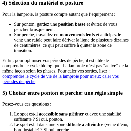
4) Sélection du matériel et posture
Pour la lamproie, la posture compte autant que l’équipement :
Sur ponton, gardez une
position basse
et évitez de vous
pencher brusquement.
Sur perche, travaillez en
mouvements lents
et anticipez le
vent: une rafale peut faire dériver la ligne de plusieurs dizaines
de centimètres, ce qui peut suffire à quitter la zone de
transition.
Enfin, pour optimiser vos périodes de pêche, il est utile de
comprendre le cycle biologique. La lamproie n’est pas “active” de la
même façon selon les phases. Pour caler vos sorties, lisez :
comprendre le cycle de vie de la lamproie pour mieux caler vos
périodes de pêche
.
5) Choisir entre ponton et perche: une règle simple
Posez-vous ces questions :
Le spot est-il
accessible sans piétiner
et avec une stabilité
suffisante ? Si oui, ponton.
Le spot est-il dans une zone
difficile à atteindre
(veine d’eau,
bord instable) ? Si oui, perche.