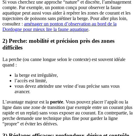
Si vous cherchez une approche “nature” et discrète, l’aménagement
compte. Par exemple, un ponton conçu pour observer la faune
aquatique peut aussi vous aider à repérer les zones de courant et les
trajectoires de poissons sans piétiner la berge. Pour aller plus loin,
consultez :
aménager un ponton d’observation au bord de la
Dordogne pour mieux lire la faune aquatique
.
2) Perche: mobilité et précision près des zones
difficiles
La perche (ou canne longue selon le contexte) est souvent idéale
quand :
la berge est irrégulière,
l’accès est limité,
vous devez atteindre une veine d’eau précise sans vous
avancer.
L’avantage majeur est la
portée
. Vous pouvez placer l’appât ou la
ligne dans une zone de transition (par exemple entre un courant plus
rapide et un replat) sans vous exposer au courant. En contrepartie, la
perche demande une technique plus fine pour garder la ligne
“propre” et éviter les dérives.
3) Réglages efficaces: profondeur, dérive et contrôle