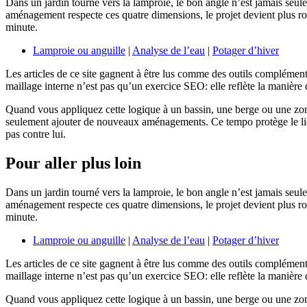
Dans un jardin tourné vers la lamproie, le bon angle n’est jamais seulem
aménagement respecte ces quatre dimensions, le projet devient plus robus
minute.
Lamproie ou anguille
|
Analyse de l’eau
|
Potager d’hiver
Les articles de ce site gagnent à être lus comme des outils complémentai
maillage interne n’est pas qu’un exercice SEO: elle reflète la manière 
Quand vous appliquez cette logique à un bassin, une berge ou une zone
seulement ajouter de nouveaux aménagements. Ce tempo protège le lieu et
pas contre lui.
Pour aller plus loin
Dans un jardin tourné vers la lamproie, le bon angle n’est jamais seulem
aménagement respecte ces quatre dimensions, le projet devient plus robus
minute.
Lamproie ou anguille
|
Analyse de l’eau
|
Potager d’hiver
Les articles de ce site gagnent à être lus comme des outils complémentai
maillage interne n’est pas qu’un exercice SEO: elle reflète la manière 
Quand vous appliquez cette logique à un bassin, une berge ou une zone