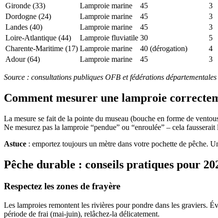
Gironde (33)
Lamproie marine
45
3
Dordogne (24)
Lamproie marine
45
3
Landes (40)
Lamproie marine
45
3
Loire-Atlantique (44)
Lamproie fluviatile
30
5
Charente-Maritime (17)
Lamproie marine
40 (dérogation)
4
Adour (64)
Lamproie marine
45
3
Source : consultations publiques OFB et fédérations départementales
Comment mesurer une lamproie correctem
La mesure se fait de la pointe du museau (bouche en forme de ventouse)
Ne mesurez pas la lamproie “pendue” ou “enroulée” – cela fausserait la
Astuce
: emportez toujours un mètre dans votre pochette de pêche. Un
Pêche durable : conseils pratiques pour 20
Respectez les zones de frayère
Les lamproies remontent les rivières pour pondre dans les graviers. É
période de frai (mai-juin), relâchez-la délicatement.