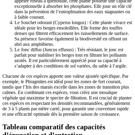
appelée roseau à quenouille, cette plante possède une capacité
exceptionnelle à absorber les phosphates. Elle joue un rôle clé
dans la prévention de l’eutrophisation des eaux stagnantes ou
à faible courant.
Le Souchet odorant (Cyperus longus) : Cette plante vivace est
idéale pour les berges ensoleillées. Elle forme des touffes
denses qui filtrent efficacement les ruissellements de surface.
Sa présence favorise également la biodiversité en offrant un
abri aux amphibiens.
Le Jonc diffus (Juncus effusus) : Très résistant, le jonc est
parfait pour stabiliser les berges tout en filtrant les polluants
azotés. Il est particulièrement apprécié pour sa capacité à
s’adapter à des conditions de sol variées, du sable à l’argile.
Chacune de ces espèces apporte une valeur ajoutée spécifique. Par
exemple, le Phragmites est idéal pour les zones de fort courant,
tandis que l’Iris des marais excelle dans les zones de transition plus
calmes. En combinant ces espèces, vous créez une mosaïque
végétale qui maximise le spectre de filtration. Il est crucial de planter
ces espèces en respectant les densités recommandées, généralement
de 3 à 5 plants par mètre carré, pour garantir une couverture rapide
et une efficacité optimale dès la première saison de croissance.
Tableau comparatif des capacités