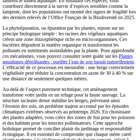
saturent le milieu aquatique. En installant ces espèces, vous
contribuez directement à la survie d’espèces sensibles comme la
lamproie, dont les populations ont montré des signes de fragilité lors
des derniers relevés de l’Office Français de la Biodiversité en 2025.
La phytoépuration, ou épuration par les plantes, repose sur un
principe biologique simple : les racines des végétaux aquatiques
créent une zone rhizosphérique riche en micro-organismes. Ces
bactéries dégradent la matière organique et transforment les
polluants en nutriments assimilables par la plante. Pour approfondir
ces mécanismes, vous pouvez consulter notre guide sur les
Plantes
aquatiques dépolluantes : purifier l’eau de son bassin naturellement
.
L’efficacité de ce processus est mesurable : une berge correctement
végétalisée peut réduire la concentration en azote de 30 à 40 % sur
une distance de seulement quelques mètres.
Au-delà de l’aspect purement technique, cet aménagement
transforme votre jardin en un refuge pour la faune sauvage. La
structure racinaire dense stabilise les berges, prévenant ainsi
l’érosion des sols, un problème majeur accentué par les épisodes
climatiques extrêmes observés au printemps 2026. En choisissant
des plantes adaptées, vous créez des zones de frai pour les poissons
et des habitats pour les insectes pollinisateurs. Cette approche
holistique permet de concilier plaisir du jardinage et responsabilité
écologique. Il est essentiel de comprendre que chaque mètre carré
planté participe à la résilience globale du bassin versant, aidant à