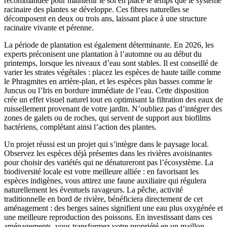
recommandée pour maintenir le sol en place le temps que le système
racinaire des plantes se développe. Ces fibres naturelles se
décomposent en deux ou trois ans, laissant place à une structure
racinaire vivante et pérenne.
La période de plantation est également déterminante. En 2026, les
experts préconisent une plantation à l’automne ou au début du
printemps, lorsque les niveaux d’eau sont stables. Il est conseillé de
varier les strates végétales : placez les espèces de haute taille comme
le Phragmites en arrière-plan, et les espèces plus basses comme le
Juncus ou l’Iris en bordure immédiate de l’eau. Cette disposition
crée un effet visuel naturel tout en optimisant la filtration des eaux de
ruissellement provenant de votre jardin. N’oubliez pas d’intégrer des
zones de galets ou de roches, qui servent de support aux biofilms
bactériens, complétant ainsi l’action des plantes.
Un projet réussi est un projet qui s’intègre dans le paysage local.
Observez les espèces déjà présentes dans les rivières avoisinantes
pour choisir des variétés qui ne dénatureront pas l’écosystème. La
biodiversité locale est votre meilleure alliée : en favorisant les
espèces indigènes, vous attirez une faune auxiliaire qui régulera
naturellement les éventuels ravageurs. La pêche, activité
traditionnelle en bord de rivière, bénéficiera directement de cet
aménagement : des berges saines signifient une eau plus oxygénée et
une meilleure reproduction des poissons. En investissant dans ces
aménagements, vous transformez votre propriété en un maillon