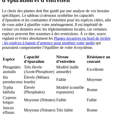
d’épuration et d’entretien
Le choix des plantes doit être guidé par une analyse de vos besoins
spécifiques. Le tableau ci-dessous synthétise les capacités
d’épuration et les contraintes d’entretien pour les espèces citées, afin
de vous aider à planifier votre aménagement. Il est impératif de
croiser ces données avec les réglementations locales, car certaines
espèces peuvent être soumises à des restrictions. À ce titre, soyez
vigilant et évitez absolument les
Plantes invasives en bord de rivière
: les espèces à bannir d’urgence pour protéger votre jardin
qui
pourraient compromettre l’équilibre de votre écosystème.
Capacité
Niveau
Résistance au
Espèce
d’épuration
d’entretien
courant
Phragmites
Très élevée
Modéré (taille
Excellente
australis
(Azote/Phosphore)
annuelle)
Iris
Élevée (Métaux
Faible
Moyenne
pseudacorus
lourds)
Typha
Élevée
Modéré (contrôle
Bonne
latifolia
(Phosphates)
expansion)
Cyperus
Moyenne (Nitrates)
Faible
Faible
longus
Juncus
Moyenne (Nitrates)
Très faible
Bonne
effusus