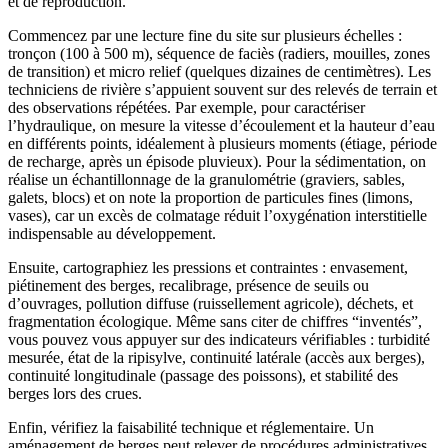
et de reproduction.
Commencez par une lecture fine du site sur plusieurs échelles :
tronçon (100 à 500 m), séquence de faciès (radiers, mouilles, zones
de transition) et micro relief (quelques dizaines de centimètres). Les
techniciens de rivière s’appuient souvent sur des relevés de terrain et
des observations répétées. Par exemple, pour caractériser
l’hydraulique, on mesure la vitesse d’écoulement et la hauteur d’eau
en différents points, idéalement à plusieurs moments (étiage, période
de recharge, après un épisode pluvieux). Pour la sédimentation, on
réalise un échantillonnage de la granulométrie (graviers, sables,
galets, blocs) et on note la proportion de particules fines (limons,
vases), car un excès de colmatage réduit l’oxygénation interstitielle
indispensable au développement.
Ensuite, cartographiez les pressions et contraintes : envasement,
piétinement des berges, recalibrage, présence de seuils ou
d’ouvrages, pollution diffuse (ruissellement agricole), déchets, et
fragmentation écologique. Même sans citer de chiffres “inventés”,
vous pouvez vous appuyer sur des indicateurs vérifiables : turbidité
mesurée, état de la ripisylve, continuité latérale (accès aux berges),
continuité longitudinale (passage des poissons), et stabilité des
berges lors des crues.
Enfin, vérifiez la faisabilité technique et réglementaire. Un
aménagement de berges peut relever de procédures administratives