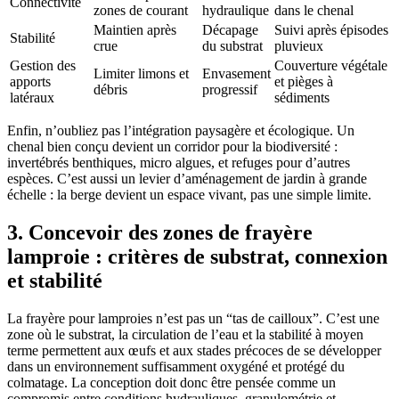
Connectivité
zones de courant
hydraulique
dans le chenal
Maintien après
Décapage
Suivi après épisodes
Stabilité
crue
du substrat
pluvieux
Gestion des
Couverture végétale
Limiter limons et
Envasement
apports
et pièges à
débris
progressif
latéraux
sédiments
Enfin, n’oubliez pas l’intégration paysagère et écologique. Un
chenal bien conçu devient un corridor pour la biodiversité :
invertébrés benthiques, micro algues, et refuges pour d’autres
espèces. C’est aussi un levier d’aménagement de jardin à grande
échelle : la berge devient un espace vivant, pas une simple limite.
3. Concevoir des zones de frayère
lamproie : critères de substrat, connexion
et stabilité
La frayère pour lamproies n’est pas un “tas de cailloux”. C’est une
zone où le substrat, la circulation de l’eau et la stabilité à moyen
terme permettent aux œufs et aux stades précoces de se développer
dans un environnement suffisamment oxygéné et protégé du
colmatage. La conception doit donc être pensée comme un
compromis entre conditions hydrauliques, granulométrie et