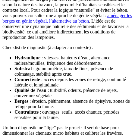
selon la nature des travaux, la proximité d’habitats sensibles et le
contexte local. Pour cadrer la logique “naturelle” et éviter le béton,
vous pouvez consulter une approche de génie végétal :
aménager les
berges en génie végétal, l’alternative au béton
. L’idée est de
conserver une dynamique naturelle des sédiments et de favoriser la
biodiversité, ce qui améliore indirectement les conditions de
reproduction des lamproies.
Checklist de diagnostic (à adapter au contexte) :
Hydraulique
: vitesses, hauteurs d’eau, alternance
radiers/mouilles, fréquence des débordements.
Substrat
: granulométrie, taux de fines, présence de
colmatage, stabilité après crue.
Connectivité
: accès depuis les zones de refuge, continuité
latérale et longitudinale.
Qualité de l’eau
: turbidité, odeurs, présence de rejets,
couverture végétale.
Berges
: érosion, piétinement, absence de ripisylve, zones de
refuge pour la faune.
Contraintes
: ouvrages, seuils, accès chantier, périodes
sensibles pour la faune.
Un bon diagnostic ne “fige” pas le projet : il sert de base pour
dimensionner les chenaux micro habitats et calibrer les frayères.