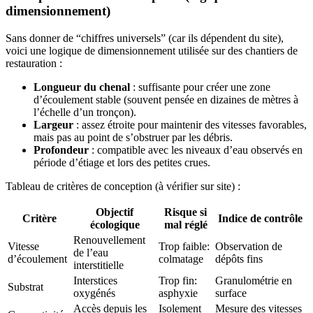
dimensionnement)
Sans donner de “chiffres universels” (car ils dépendent du site),
voici une logique de dimensionnement utilisée sur des chantiers de
restauration :
Longueur du chenal
: suffisante pour créer une zone
d’écoulement stable (souvent pensée en dizaines de mètres à
l’échelle d’un tronçon).
Largeur
: assez étroite pour maintenir des vitesses favorables,
mais pas au point de s’obstruer par les débris.
Profondeur
: compatible avec les niveaux d’eau observés en
période d’étiage et lors des petites crues.
Tableau de critères de conception (à vérifier sur site) :
Objectif
Risque si
Critère
Indice de contrôle
écologique
mal réglé
Renouvellement
Vitesse
Trop faible:
Observation de
de l’eau
d’écoulement
colmatage
dépôts fins
interstitielle
Interstices
Trop fin:
Granulométrie en
Substrat
oxygénés
asphyxie
surface
Accès depuis les
Isolement
Mesure des vitesses