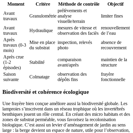
Moment
Critère
Méthode de contrôle
Objectif
prélèvements et
Avant
Granulométrie
analyse
limiter fines
travaux
visuelle/terrain
Avant
mesures de vitesse et
renouvellement
Hydraulique
travaux
observation des faciès
de l’eau
Après
Mise en place
inspection, relevés
absence de
travaux (0-3
du substrat
photo
recouvrement
mois)
Après crue
comparaison
maintien de la
(1-2
Stabilité
avant/après
structure
épisodes)
Saison
observation des
frayère
Colmatage
suivante
dépôts fins
fonctionnelle
Biodiversité et cohérence écologique
Une frayère bien conçue améliore aussi la biodiversité globale. Les
lamproies s’inscrivent dans un réseau trophique où les invertébrés
benthiques jouent un rôle central. En créant des micro habitats et des
zones de substrat perméable, vous favorisez la recolonisation
biologique. C’est aussi un levier d’aménagement de jardin au sens
large : la berge devient un espace de nature, utile pour l’observation,