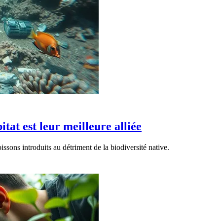
itat est leur meilleure alliée
ssons introduits au détriment de la biodiversité native.