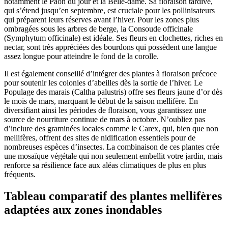
notamment le Paon du jour et la Belle-dame. Sa floraison tardive,
qui s’étend jusqu’en septembre, est cruciale pour les pollinisateurs
qui préparent leurs réserves avant l’hiver. Pour les zones plus
ombragées sous les arbres de berge, la Consoude officinale
(Symphytum officinale) est idéale. Ses fleurs en clochettes, riches en
nectar, sont très appréciées des bourdons qui possèdent une langue
assez longue pour atteindre le fond de la corolle.
Il est également conseillé d’intégrer des plantes à floraison précoce
pour soutenir les colonies d’abeilles dès la sortie de l’hiver. Le
Populage des marais (Caltha palustris) offre ses fleurs jaune d’or dès
le mois de mars, marquant le début de la saison mellifère. En
diversifiant ainsi les périodes de floraison, vous garantissez une
source de nourriture continue de mars à octobre. N’oubliez pas
d’inclure des graminées locales comme le Carex, qui, bien que non
mellifères, offrent des sites de nidification essentiels pour de
nombreuses espèces d’insectes. La combinaison de ces plantes crée
une mosaïque végétale qui non seulement embellit votre jardin, mais
renforce sa résilience face aux aléas climatiques de plus en plus
fréquents.
Tableau comparatif des plantes mellifères
adaptées aux zones inondables