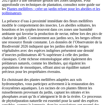
2025 grâce à une meilleure gestion des zones tampons. Pour
approfondir ces techniques de plantation, consultez notre guide sur
les
Plantes mellifères : créer un jardin refuge pour les abeilles et les
pollinisateurs
.
La présence d’eau à proximité immédiate des fleurs mellifères
modifie le comportement des insectes. Les abeilles solitaires, les
bourdons et les syrphes trouvent dans ces zones une humidité
ambiante qui favorise la production de nectar, même lors des pics de
chaleur de juillet. Contrairement aux jardins secs, les berges offrent
une ressource florale constante. Les données de l’Observatoire de la
Biodiversité 2026 indiquent que les jardins dotés de berges
végétalisées avec des espèces indigènes présentent une densité
d’insectes pollinisateurs 40 % supérieure à celle des jardins
classiques. Cette richesse entomologique attire également des
prédateurs naturels, comme les libellules, qui régulent les
populations de moustiques, offrant ainsi un équilibre naturel
précieux pour les propriétaires riverains.
En choisissant des plantes mellifères adaptées aux sols
hydromorphes, vous participez activement à la restauration des
écosystèmes aquatiques. Les racines de ces plantes filtrent les
ruissellements provenant du jardin, captant les nitrates et les
phosphates avant qu’ils n’atteignent le lit de la rivière. Ce processus
de phytoépuration naturelle est essentiel pour la santé des espèces
sensibles, comme la lamproie, dont les populations ont montré des