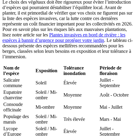
Le choix des végétaux doit être rigoureux pour éviter l’introduction
d’espèces qui pourraient déstabiliser l’équilibre local. Avant de
planter, il est primordial de vérifier que vos choix ne figurent pas sur
la liste des espèces invasives, car la lutte contre ces dernières
représente un coût financier important pour les collectivités en 2026.
Pour en savoir plus sur les risques liés aux mauvaises plantations,
lisez notre article sur les
Plantes invasives en bord de rivière : les
espèces à bannir d’urgence pour protéger votre jardin
. Le tableau ci-
dessous présente des espèces mellifères recommandées pour les
berges, classées selon leurs besoins en exposition et leur tolérance à
l’immersion.
Nom de
Tolérance
Période de
Exposition
l’espèce
inondation
floraison
Salicaire
Juillet -
Soleil
Élevée
commune
Septembre
Eupatoire
Soleil / Mi-
Moyenne
Août - Octobre
chanvrine
ombre
Consoude
Mi-ombre
Moyenne
Mai - Juillet
officinale
Populage des
Soleil / Mi-
Très élevée
Mars - Mai
marais
ombre
Lycope
Soleil / Mi-
Juillet -
Élevée
d’Europe
ombre
Septembre