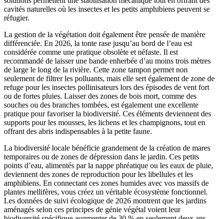
solutions permettent une stabilisation mécanique tout en offrant des
cavités naturelles où les insectes et les petits amphibiens peuvent se
réfugier.
La gestion de la végétation doit également être pensée de manière
différenciée. En 2026, la tonte rase jusqu’au bord de l’eau est
considérée comme une pratique obsolète et néfaste. Il est
recommandé de laisser une bande enherbée d’au moins trois mètres
de large le long de la rivière. Cette zone tampon permet non
seulement de filtrer les polluants, mais elle sert également de zone de
refuge pour les insectes pollinisateurs lors des épisodes de vent fort
ou de fortes pluies. Laisser des zones de bois mort, comme des
souches ou des branches tombées, est également une excellente
pratique pour favoriser la biodiversité. Ces éléments deviennent des
supports pour les mousses, les lichens et les champignons, tout en
offrant des abris indispensables à la petite faune.
La biodiversité locale bénéficie grandement de la création de mares
temporaires ou de zones de dépression dans le jardin. Ces petits
points d’eau, alimentés par la nappe phréatique ou les eaux de pluie,
deviennent des zones de reproduction pour les libellules et les
amphibiens. En connectant ces zones humides avec vos massifs de
plantes mellifères, vous créez un véritable écosystème fonctionnel.
Les données de suivi écologique de 2026 montrent que les jardins
aménagés selon ces principes de génie végétal voient leur
biodiversité spécifique augmenter de 30 % en seulement deux ans.