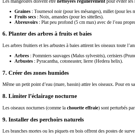
Les mangeoires doivent être
nettoyées régulièrement
pour éviter les 
Graines
: Tournesol noir (pour les mésanges), millet (pour les 
Fruits secs
: Noix, amandes (pour les sittelles).
Abreuvoirs
: Plat peu profond (5 cm max) avec de l’eau propre,
6. Planter des arbres à fruits et baies
Les arbres fruitiers et les arbustes à baies attirent les oiseaux toute l’an
Arbres
: Pommiers sauvages (Malus sylvestris), cerisiers (Prun
Arbustes
: Pyracantha, cotoneaster, lierre (Hedera helix).
7. Créer des zones humides
Même un petit point d’eau (mare, bassin) attire les oiseaux. Pour en sa
8. Limiter l’éclairage nocturne
Les oiseaux nocturnes (comme la
chouette effraie
) sont perturbés par
9. Installer des perchoirs naturels
Les branches mortes ou les piquets en bois offrent des postes de surve