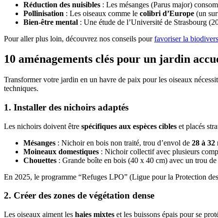
Réduction des nuisibles
: Les mésanges (Parus major) conso
Pollinisation
: Les oiseaux comme le
colibri d’Europe
(un sur
Bien-être mental
: Une étude de l’Université de Strasbourg (20
Pour aller plus loin, découvrez nos conseils pour
favoriser la biodiver
10 aménagements clés pour un jardin accue
Transformer votre jardin en un havre de paix pour les oiseaux nécessi
techniques.
1. Installer des nichoirs adaptés
Les nichoirs doivent être
spécifiques aux espèces cibles
et placés str
Mésanges
: Nichoir en bois non traité, trou d’envol de
28 à 3
Moineaux domestiques
: Nichoir collectif avec plusieurs com
Chouettes
: Grande boîte en bois (40 x 40 cm) avec un trou d
En 2025, le programme “Refuges LPO” (Ligue pour la Protection des
2. Créer des zones de végétation dense
Les oiseaux aiment les
haies mixtes
et les buissons épais pour se proté