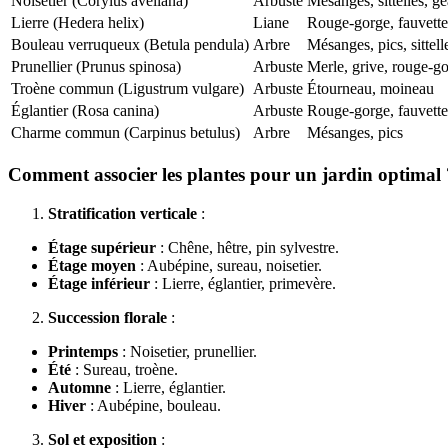
Noisetier (Corylus avellana)
Arbuste
Mésanges, sittelles, ge
Lierre (Hedera helix)
Liane
Rouge-gorge, fauvette
Bouleau verruqueux (Betula pendula)
Arbre
Mésanges, pics, sittell
Prunellier (Prunus spinosa)
Arbuste
Merle, grive, rouge-g
Troène commun (Ligustrum vulgare)
Arbuste
Étourneau, moineau
Églantier (Rosa canina)
Arbuste
Rouge-gorge, fauvette
Charme commun (Carpinus betulus)
Arbre
Mésanges, pics
Comment associer les plantes pour un jardin optimal 
Stratification verticale
:
Étage supérieur
: Chêne, hêtre, pin sylvestre.
Étage moyen
: Aubépine, sureau, noisetier.
Étage inférieur
: Lierre, églantier, primevère.
Succession florale
:
Printemps
: Noisetier, prunellier.
Été
: Sureau, troène.
Automne
: Lierre, églantier.
Hiver
: Aubépine, bouleau.
Sol et exposition
: