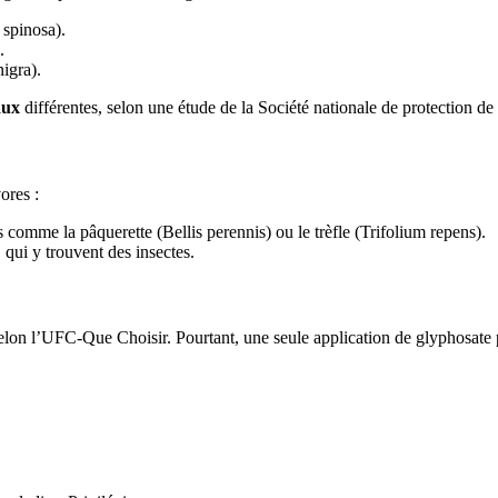
spinosa).
.
igra).
aux
différentes, selon une étude de la Société nationale de protection d
ores :
 comme la pâquerette (Bellis perennis) ou le trèfle (Trifolium repens).
, qui y trouvent des insectes.
 selon l’UFC-Que Choisir. Pourtant, une seule application de glyphosate