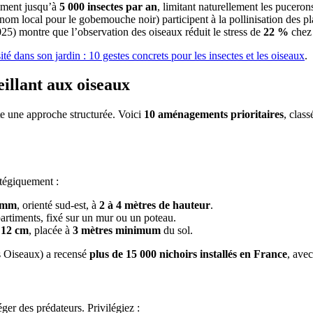
mment jusqu’à
5 000 insectes par an
, limitant naturellement les pucerons
nom local pour le gobemouche noir) participent à la pollinisation des pl
25) montre que l’observation des oiseaux réduit le stress de
22 %
chez 
sité dans son jardin : 10 gestes concrets pour les insectes et les oiseaux
.
illant aux oiseaux
te une approche structurée. Voici
10 aménagements prioritaires
, clas
atégiquement :
2 mm
, orienté sud-est, à
2 à 4 mètres de hauteur
.
partiments, fixé sur un mur ou un poteau.
e
12 cm
, placée à
3 mètres minimum
du sol.
 Oiseaux) a recensé
plus de 15 000 nichoirs installés en France
, ave
ger des prédateurs. Privilégiez :