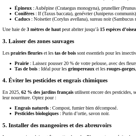
Épineux
: Aubépine (Crataegus monogyna), prunellier (Prunus 
Conifères
: If (Taxus baccata), genévrier (Juniperus communis)
Caducs
: Noisetier (Corylus avellana), sureau noir (Sambucus n
Une haie de
3 mètres de haut
peut abriter jusqu’à
15 espèces d’oise
3. Laisser des zones sauvages
Les
prairies fleuries
et les
tas de bois
sont essentiels pour les insectiv
Prairie
: Laissez pousser 20 % de votre pelouse, avec des fleurs
Tas de bois
: Idéal pour les
grimpereaux
et les
rouges-gorges
4. Éviter les pesticides et engrais chimiques
En 2025,
62 % des jardins français
utilisent encore des pesticides,
leur nourriture. Optez pour :
Engrais naturels
: Compost, fumier bien décomposé.
Pesticides biologiques
: Purin d’ortie, savon noir.
5. Installer des mangeoires et des abreuvoirs