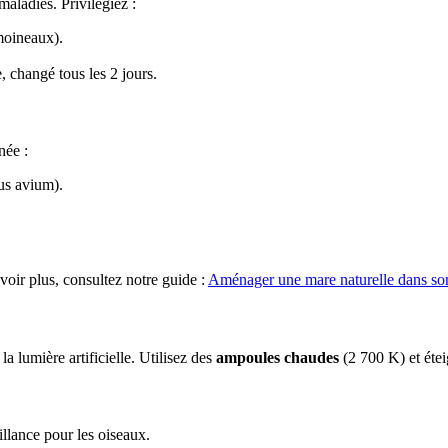
maladies. Privilégiez :
moineaux).
 changé tous les 2 jours.
née :
us avium).
voir plus, consultez notre guide :
Aménager une mare naturelle dans son j
 la lumière artificielle. Utilisez des
ampoules chaudes
(2 700 K) et étei
illance pour les oiseaux.