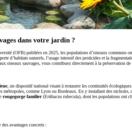
vages dans votre jardin ?
odiversité (OFB) publiées en 2025, les populations d’oiseaux communs o
rte d’habitats naturels, l’usage intensif des pesticides et la fragmenta
x oiseaux sauvages, vous contribuez directement à la préservation de la 
leue
, un dispositif national visant à restaurer les continuités écologiq
s métropoles, comme Lyon ou Bordeaux. En y installant des nichoirs, de
le
rougegorge familier
(Erithacus rubecula), dont les populations ont c
e des avantages concrets :