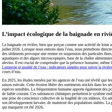
L’impact écologique de la baignade en riviè
La baignade en rivière, bien que perçue comme une activité de loisir a
juillet 2026. Lorsque nous entrons dans l’eau, nous perturbons directem
des sédiments provoque une remise en suspension des particules fines, c
aquatiques et des algues microscopiques, base de la chaîne alimentair
alevins. Il est crucial de comprendre que la présence humaine, même li
Lamproie et qualité de l’eau : indicateurs simples pour suivre la rivièr
cours d’eau.
En 2025, les études menées par les agences de l’eau ont révélé que le
saison estivale. Cette érosion libère des nutriments stockés dans les
espèces sensibles. La fréquentation humaine apporte également des poll
de faible courant. Ces substances chimiques perturbent le système end
une prise de conscience collective de la fragilité de ces milieux. En
son développement larvaire, de maintenir des populations stables. La 
qui marquent cet été 2026.