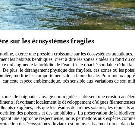
re sur les écosystèmes fragiles
nodine, exerce une pression croissante sur les écosystèmes aquatiques, 
ent les habitats benthiques, c’est-à-dire les zones situées au fond du c
e qui augmente la turbidité de l’eau. Cette opacité soudaine réduit la p
e. De plus, le dérangement physique des frayères, ces zones où les poiss
mitée, modifie les comportements de la faune locale. Pour mieux appréhe
e
, car cette espèce emblématique, très sensible aux variations de son mil
s zones de baignade sauvage non régulées subissent une érosion accélérée
 sédiments, favorisant localement le développement d’algues filamenteus
uants exogènes, tels que les résidus de crèmes solaires, les répulsifs an
ocrinien des poissons et des amphibiens. La préservation de la biodivers
 adoptant une approche respectueuse, nous permettons aux espèces comme
protection des écosystèmes fluviaux est un investissement direct dans l