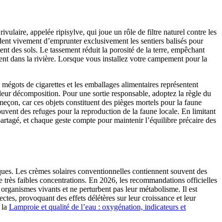
laire, appelée ripisylve, qui joue un rôle de filtre naturel contre les
dent vivement d’emprunter exclusivement les sentiers balisés pour
t des sols. Le tassement réduit la porosité de la terre, empêchant
ement dans la rivière. Lorsque vous installez votre campement pour la
mégots de cigarettes et les emballages alimentaires représentent
e leur décomposition. Pour une sortie responsable, adoptez la règle du
ameçon, car ces objets constituent des pièges mortels pour la faune
uvent des refuges pour la reproduction de la faune locale. En limitant
partagé, et chaque geste compte pour maintenir l’équilibre précaire des
iques. Les crèmes solaires conventionnelles contiennent souvent des
 très faibles concentrations. En 2026, les recommandations officielles
s organismes vivants et ne perturbent pas leur métabolisme. Il est
ectes, provoquant des effets délétères sur leur croissance et leur
 la
Lamproie et qualité de l’eau : oxygénation, indicateurs et