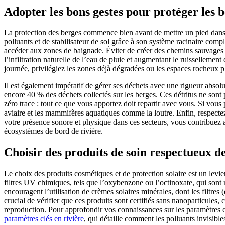
Adopter les bons gestes pour protéger les be
La protection des berges commence bien avant de mettre un pied dans l’e
polluants et de stabilisateur de sol grâce à son système racinaire co
accéder aux zones de baignade. Éviter de créer des chemins sauvages e
l’infiltration naturelle de l’eau de pluie et augmentant le ruissellemen
journée, privilégiez les zones déjà dégradées ou les espaces rocheux p
Il est également impératif de gérer ses déchets avec une rigueur absol
encore 40 % des déchets collectés sur les berges. Ces détritus ne sont 
zéro trace : tout ce que vous apportez doit repartir avec vous. Si vous 
aviaire et les mammifères aquatiques comme la loutre. Enfin, respectez
votre présence sonore et physique dans ces secteurs, vous contribuez a
écosystèmes de bord de rivière.
Choisir des produits de soin respectueux de
Le choix des produits cosmétiques et de protection solaire est un lev
filtres UV chimiques, tels que l’oxybenzone ou l’octinoxate, qui sont 
encouragent l’utilisation de crèmes solaires minérales, dont les filtres
crucial de vérifier que ces produits sont certifiés sans nanoparticules, 
reproduction. Pour approfondir vos connaissances sur les paramètres c
paramètres clés en rivière
, qui détaille comment les polluants invisible