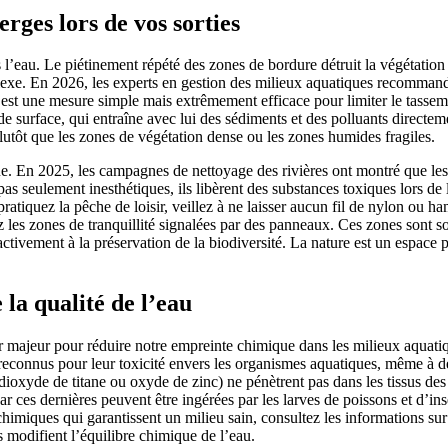
rges lors de vos sorties
au. Le piétinement répété des zones de bordure détruit la végétation rivu
mplexe. En 2026, les experts en gestion des milieux aquatiques recomman
st une mesure simple mais extrêmement efficace pour limiter le tassemen
t de surface, qui entraîne avec lui des sédiments et des polluants direct
lutôt que les zones de végétation dense ou les zones humides fragiles.
ue. En 2025, les campagnes de nettoyage des rivières ont montré que les 
pas seulement inesthétiques, ils libèrent des substances toxiques lors d
pratiquez la pêche de loisir, veillez à ne laisser aucun fil de nylon ou h
 les zones de tranquillité signalées par des panneaux. Ces zones sont so
ctivement à la préservation de la biodiversité. La nature est un espace 
 la qualité de l’eau
ier majeur pour réduire notre empreinte chimique dans les milieux aquat
reconnus pour leur toxicité envers les organismes aquatiques, même à de
 (dioxyde de titane ou oxyde de zinc) ne pénètrent pas dans les tissus de
car ces dernières peuvent être ingérées par les larves de poissons et d’ins
himiques qui garantissent un milieu sain, consultez les informations sur
s modifient l’équilibre chimique de l’eau.