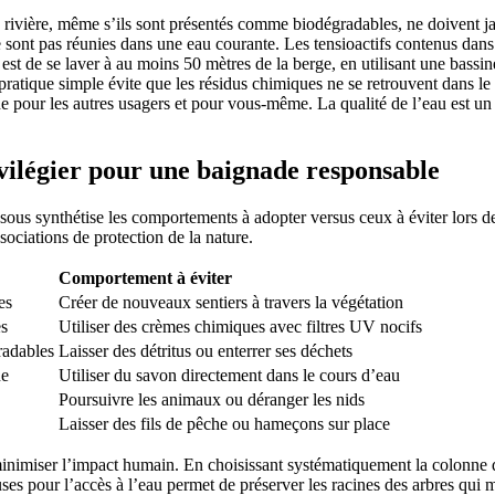
de rivière, même s’ils sont présentés comme biodégradables, ne doivent ja
sont pas réunies dans une eau courante. Les tensioactifs contenus dans c
 est de se laver à au moins 50 mètres de la berge, en utilisant une bassi
 pratique simple évite que les résidus chimiques ne se retrouvent dans l
e pour les autres usagers et pour vous-même. La qualité de l’eau est u
vilégier pour une baignade responsable
ssous synthétise les comportements à adopter versus ceux à éviter lors 
sociations de protection de la nature.
Comportement à éviter
es
Créer de nouveaux sentiers à travers la végétation
es
Utiliser des crèmes chimiques avec filtres UV nocifs
radables
Laisser des détritus ou enterrer ses déchets
ne
Utiliser du savon directement dans le cours d’eau
Poursuivre les animaux ou déranger les nids
Laisser des fils de pêche ou hameçons sur place
minimiser l’impact humain. En choisissant systématiquement la colonne 
uses pour l’accès à l’eau permet de préserver les racines des arbres qui m