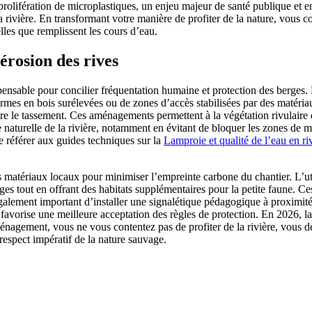
 prolifération de microplastiques, un enjeu majeur de santé publique et 
rivière. En transformant votre manière de profiter de la nature, vous co
lles que remplissent les cours d’eau.
érosion des rives
spensable pour concilier fréquentation humaine et protection des berges
es en bois surélevées ou de zones d’accès stabilisées par des matériau
tre le tassement. Ces aménagements permettent à la végétation rivulaire de
 naturelle de la rivière, notamment en évitant de bloquer les zones de m
se référer aux guides techniques sur la
Lamproie et qualité de l’eau en ri
s matériaux locaux pour minimiser l’empreinte carbone du chantier. L’ut
rges tout en offrant des habitats supplémentaires pour la petite faune. Ce
st également important d’installer une signalétique pédagogique à proximit
favorise une meilleure acceptation des règles de protection. En 2026, la 
ménagement, vous ne vous contentez pas de profiter de la rivière, vous d
e respect impératif de la nature sauvage.