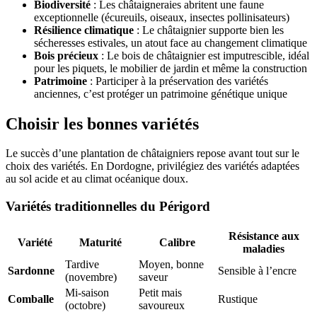
Biodiversité
: Les châtaigneraies abritent une faune
exceptionnelle (écureuils, oiseaux, insectes pollinisateurs)
Résilience climatique
: Le châtaignier supporte bien les
sécheresses estivales, un atout face au changement climatique
Bois précieux
: Le bois de châtaignier est imputrescible, idéal
pour les piquets, le mobilier de jardin et même la construction
Patrimoine
: Participer à la préservation des variétés
anciennes, c’est protéger un patrimoine génétique unique
Choisir les bonnes variétés
Le succès d’une plantation de châtaigniers repose avant tout sur le
choix des variétés. En Dordogne, privilégiez des variétés adaptées
au sol acide et au climat océanique doux.
Variétés traditionnelles du Périgord
Résistance aux
Variété
Maturité
Calibre
maladies
Tardive
Moyen, bonne
Sardonne
Sensible à l’encre
(novembre)
saveur
Mi-saison
Petit mais
Comballe
Rustique
(octobre)
savoureux