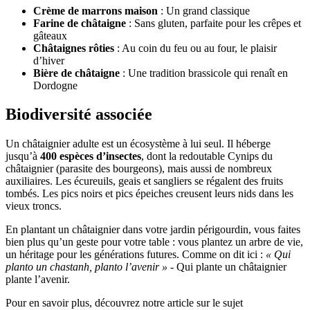
Crème de marrons maison
: Un grand classique
Farine de châtaigne
: Sans gluten, parfaite pour les crêpes et
gâteaux
Châtaignes rôties
: Au coin du feu ou au four, le plaisir
d’hiver
Bière de châtaigne
: Une tradition brassicole qui renaît en
Dordogne
Biodiversité associée
Un châtaignier adulte est un écosystème à lui seul. Il héberge
jusqu’à
400 espèces d’insectes
, dont la redoutable Cynips du
châtaignier (parasite des bourgeons), mais aussi de nombreux
auxiliaires. Les écureuils, geais et sangliers se régalent des fruits
tombés. Les pics noirs et pics épeiches creusent leurs nids dans les
vieux troncs.
En plantant un châtaignier dans votre jardin périgourdin, vous faites
bien plus qu’un geste pour votre table : vous plantez un arbre de vie,
un héritage pour les générations futures. Comme on dit ici :
« Qui
planto un chastanh, planto l’avenir »
- Qui plante un châtaignier
plante l’avenir.
Pour en savoir plus, découvrez notre article sur le sujet