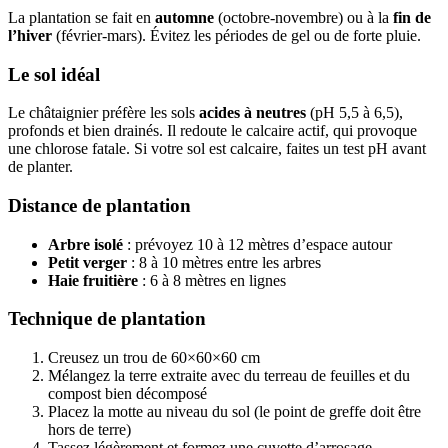
La plantation se fait en
automne
(octobre-novembre) ou à la
fin de
l’hiver
(février-mars). Évitez les périodes de gel ou de forte pluie.
Le sol idéal
Le châtaignier préfère les sols
acides à neutres
(pH 5,5 à 6,5),
profonds et bien drainés. Il redoute le calcaire actif, qui provoque
une chlorose fatale. Si votre sol est calcaire, faites un test pH avant
de planter.
Distance de plantation
Arbre isolé
: prévoyez 10 à 12 mètres d’espace autour
Petit verger
: 8 à 10 mètres entre les arbres
Haie fruitière
: 6 à 8 mètres en lignes
Technique de plantation
Creusez un trou de 60×60×60 cm
Mélangez la terre extraite avec du terreau de feuilles et du
compost bien décomposé
Placez la motte au niveau du sol (le point de greffe doit être
hors de terre)
Tassez légèrement et formez une cuvette d’arrosage