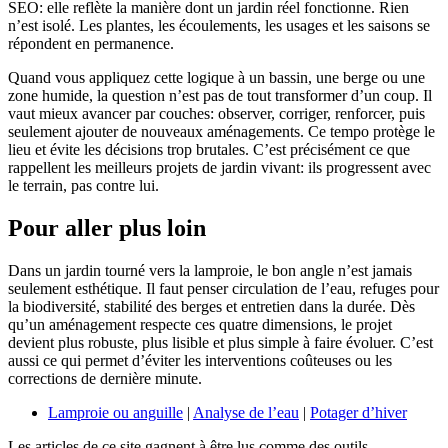
SEO: elle reflète la manière dont un jardin réel fonctionne. Rien
n’est isolé. Les plantes, les écoulements, les usages et les saisons se
répondent en permanence.
Quand vous appliquez cette logique à un bassin, une berge ou une
zone humide, la question n’est pas de tout transformer d’un coup. Il
vaut mieux avancer par couches: observer, corriger, renforcer, puis
seulement ajouter de nouveaux aménagements. Ce tempo protège le
lieu et évite les décisions trop brutales. C’est précisément ce que
rappellent les meilleurs projets de jardin vivant: ils progressent avec
le terrain, pas contre lui.
Pour aller plus loin
Dans un jardin tourné vers la lamproie, le bon angle n’est jamais
seulement esthétique. Il faut penser circulation de l’eau, refuges pour
la biodiversité, stabilité des berges et entretien dans la durée. Dès
qu’un aménagement respecte ces quatre dimensions, le projet
devient plus robuste, plus lisible et plus simple à faire évoluer. C’est
aussi ce qui permet d’éviter les interventions coûteuses ou les
corrections de dernière minute.
Lamproie ou anguille
|
Analyse de l’eau
|
Potager d’hiver
Les articles de ce site gagnent à être lus comme des outils