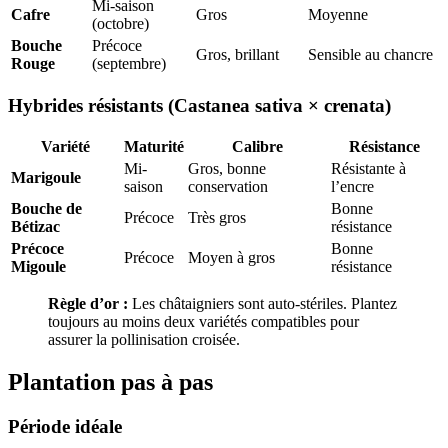
Mi-saison
Cafre
Gros
Moyenne
(octobre)
Bouche
Précoce
Gros, brillant
Sensible au chancre
Rouge
(septembre)
Hybrides résistants (Castanea sativa × crenata)
Variété
Maturité
Calibre
Résistance
Mi-
Gros, bonne
Résistante à
Marigoule
saison
conservation
l’encre
Bouche de
Bonne
Précoce
Très gros
Bétizac
résistance
Précoce
Bonne
Précoce
Moyen à gros
Migoule
résistance
Règle d’or :
Les châtaigniers sont auto-stériles. Plantez
toujours au moins deux variétés compatibles pour
assurer la pollinisation croisée.
Plantation pas à pas
Période idéale