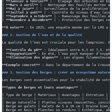
| 
**Janvier à février**
 | - Élagage des arbustes en bor
| 
**Mars à avril**
 | - Nettoyage des feuilles mortes ac
| 
**Mai à juin**
 | - Surveillance de la prolifération d
| 
**Juillet à août**
 | - Contrôle du niveau d’eau (ajou
| 
**Septembre à octobre**
 | - Ramassage des feuilles mo
| 
**Novembre à décembre**
 | - Protection des berges con
**À noter**
 : En 2025, une enquête menée par la LPO a r
### 2. Gestion de l’eau et de la qualité
La qualité de l’eau est cruciale pour les lamproies. Vo
-
 **Contrôle du pH**
 : Idéalement entre 6,5 et 7,5. Uti
-
 **Oxygénation**
 : En été, l’eau peut manquer d’oxygèn
-
 **Élimination des algues**
 : Les algues filamenteuses
**Exemple concret**
 : Dans le département de la Creuse,
### 3. Gestion des berges : créer un écosystème naturel
Les berges sont essentielles pour la stabilité de votre
**Types de berges et leurs avantages**
 :
| Type de berge | Matériaux | Avantages | Entretien |
|---------------|-----------|-----------|-----------|
| Berge naturelle | Plantes vivaces (massettes, joncs) 
| Berge en galets | Galets de 5 à 10 cm | Draine bien, 
| Berge en bois | Planches ou rondins | Esthétique, abr