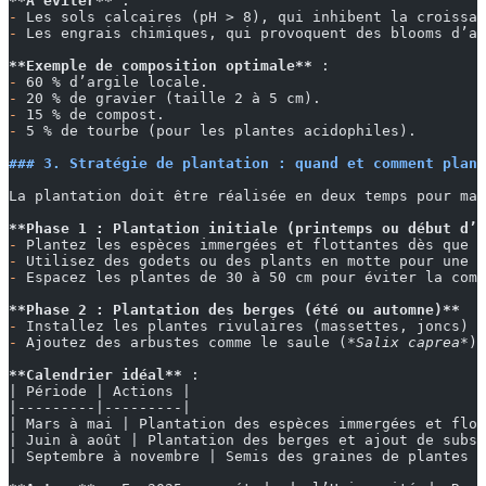
**À éviter**
 :
-
 Les sols calcaires (pH > 8), qui inhibent la croissan
-
 Les engrais chimiques, qui provoquent des blooms d’al
**Exemple de composition optimale**
 :
-
 60 % d’argile locale.
-
 20 % de gravier (taille 2 à 5 cm).
-
 15 % de compost.
-
 5 % de tourbe (pour les plantes acidophiles).
### 3. Stratégie de plantation : quand et comment plant
La plantation doit être réalisée en deux temps pour max
**Phase 1 : Plantation initiale (printemps ou début d’a
-
 Plantez les espèces immergées et flottantes dès que l
-
 Utilisez des godets ou des plants en motte pour une m
-
 Espacez les plantes de 30 à 50 cm pour éviter la comp
**Phase 2 : Plantation des berges (été ou automne)**
-
 Installez les plantes rivulaires (massettes, joncs) e
-
 Ajoutez des arbustes comme le saule (
*Salix caprea*
) 
**Calendrier idéal**
 :
| Période | Actions |
|---------|---------|
| Mars à mai | Plantation des espèces immergées et flot
| Juin à août | Plantation des berges et ajout de subst
| Septembre à novembre | Semis des graines de plantes a