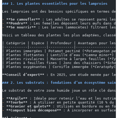
### 1. Les plantes essentielles pour les lamproies
Les lamproies ont des besoins spécifiques en termes de 
-
 **Se camoufler**
 : Les adultes se reposent parmi les 
-
 **Pondre**
 : Les femelles déposent leurs œufs dans de
-
 **Se nourrir**
 : Les larves (ammocètes) filtrent les 
Voici un tableau des plantes les plus adaptées, classée
| Catégorie | Espèce | Profondeur | Avantages pour les
|-----------|--------|------------|--------------------
| Plantes immergées | Potamot pectiné (
*Potamogeton pec
| Plantes flottantes | Lentille d’eau (
*Lemna minor*
) |
| Plantes rivulaires | Massette à larges feuilles (
*Typ
| Plantes à feuilles fines | Jonc des chaisiers (
*Schoe
| Plantes oxygénantes | Cornifle immergée (
*Ceratophyll
**Conseil d’expert**
 : En 2025, une étude menée par le 
### 2. Les substrats : fondations d’un écosystème sain
Le substrat de votre zone humide joue un rôle clé dans 
-
 **Argile**
 : Idéale pour retenir l’eau et les nutrime
-
 **Tourbe**
 : À utiliser en petite quantité (10 % du v
-
 **Gravier et galets**
 : Utilisés en bordure ou en fon
-
 **Compost bien décomposé**
 : À incorporer en surface 