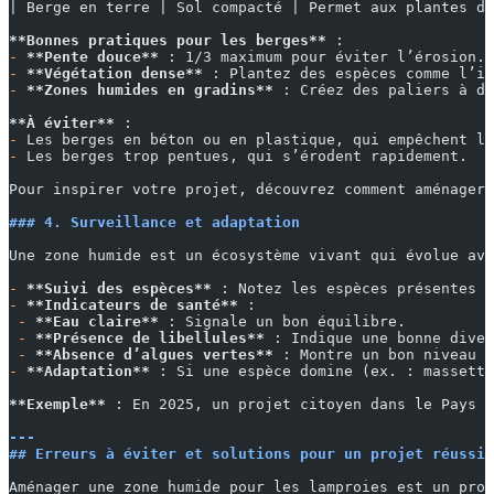
| Berge en terre | Sol compacté | Permet aux plantes de
**Bonnes pratiques pour les berges**
 :
-
 **Pente douce**
 : 1/3 maximum pour éviter l’érosion.
-
 **Végétation dense**
 : Plantez des espèces comme l’ir
-
 **Zones humides en gradins**
 : Créez des paliers à di
**À éviter**
 :
-
 Les berges en béton ou en plastique, qui empêchent l
-
 Les berges trop pentues, qui s’érodent rapidement.
Pour inspirer votre projet, découvrez comment aménager 
### 4. Surveillance et adaptation
Une zone humide est un écosystème vivant qui évolue ave
-
 **Suivi des espèces**
 : Notez les espèces présentes c
-
 **Indicateurs de santé**
 :
 -
 **Eau claire**
 : Signale un bon équilibre.
 -
 **Présence de libellules**
 : Indique une bonne dive
 -
 **Absence d’algues vertes**
 : Montre un bon niveau d
-
 **Adaptation**
 : Si une espèce domine (ex. : massette
**Exemple**
 : En 2025, un projet citoyen dans le Pays b
---
## Erreurs à éviter et solutions pour un projet réussi
Aménager une zone humide pour les lamproies est un proj