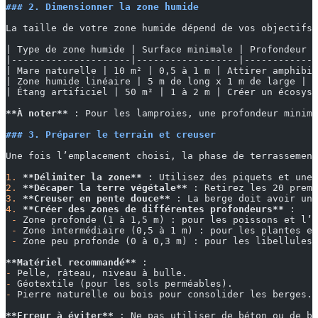
### 2. Dimensionner la zone humide
La taille de votre zone humide dépend de vos objectifs 
| Type de zone humide | Surface minimale | Profondeur |
|---------------------|------------------|------------|
| Mare naturelle | 10 m² | 0,5 à 1 m | Attirer amphibie
| Zone humide linéaire | 5 m de long x 1 m de large | 0
| Étang artificiel | 50 m² | 1 à 2 m | Créer un écosyst
**À noter**
 : Pour les lamproies, une profondeur minima
### 3. Préparer le terrain et creuser
Une fois l’emplacement choisi, la phase de terrassement
1.
 **Délimiter la zone**
 : Utilisez des piquets et une 
2.
 **Décaper la terre végétale**
 : Retirez les 20 premi
3.
 **Creuser en pente douce**
 : La berge doit avoir une
4.
 **Créer des zones de différentes profondeurs**
 :
 -
 Zone profonde (1 à 1,5 m) : pour les poissons et l’h
 -
 Zone intermédiaire (0,5 à 1 m) : pour les plantes et
 -
 Zone peu profonde (0 à 0,3 m) : pour les libellules 
**Matériel recommandé**
 :
-
 Pelle, râteau, niveau à bulle.
-
 Géotextile (pour les sols perméables).
-
 Pierre naturelle ou bois pour consolider les berges.
**Erreur à éviter**
 : Ne pas utiliser de béton ou de bâ