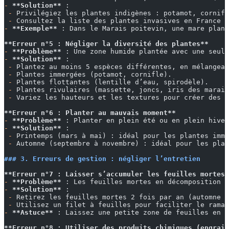
-
 **Solution**
 :
 -
 Privilégiez les plantes indigènes : potamot, cornifl
 -
 Consultez la liste des plantes invasives en France s
-
 **Exemple**
 : Dans le Marais poitevin, une mare plant
**Erreur n°5 : Négliger la diversité des plantes**
-
 **Problème**
 : Une zone humide plantée avec une seule
-
 **Solution**
 :
 -
 Plantez au moins 5 espèces différentes, en mélangean
 -
 Plantes immergées (potamot, cornifle).
 -
 Plantes flottantes (lentille d’eau, spirodèle).
 -
 Plantes rivulaires (massette, joncs, iris des marais
 -
 Variez les hauteurs et les textures pour créer des m
**Erreur n°6 : Planter au mauvais moment**
-
 **Problème**
 : Planter en plein été ou en plein hiver
-
 **Solution**
 :
 -
 Printemps (mars à mai) : idéal pour les plantes imme
 -
 Automne (septembre à novembre) : idéal pour les plan
### 3. Erreurs de gestion : négliger l’entretien
**Erreur n°7 : Laisser s’accumuler les feuilles mortes 
-
 **Problème**
 : Les feuilles mortes en décomposition c
-
 **Solution**
 :
 -
 Retirez les feuilles mortes 2 fois par an (automne e
 -
 Utilisez un filet à feuilles pour faciliter le ramas
-
 **Astuce**
 : Laissez une petite zone de feuilles en d
**Erreur n°8 : Utiliser des produits chimiques (engrais