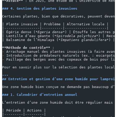
**Astuce**
 : En 2025, une étude de l’Université de Renn
### 4. Gestion des plantes invasives
Certaines plantes, bien que décoratives, peuvent deveni
| Plante invasive | Problème | Alternative locale |
|-----------------|----------|--------------------|
| Égérie dense (
*Egeria densa*
) | Étouffe les autres pl
| Lentille d’eau géante (
*Spirodela polyrhiza*
) | Recou
| Balsamine de l’Himalaya (
*Impatiens glandulifera*
) | 
**Méthode de contrôle**
 :
-
 Arrachage manuel des plantes invasives (à faire avant
-
 Introduction de prédateurs naturels (ex. : escargots 
-
 Paillage des berges avec des copeaux de bois pour lim
Pour en savoir plus sur la sélection des plantes locale
---
## Entretien et gestion d’une zone humide pour lamproi
Une zone humide bien conçue ne demande pas beaucoup d’e
### 1. Calendrier d’entretien annuel
L’entretien d’une zone humide doit être régulier mais l
| Période | Actions |
|---------|---------|