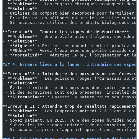
-
 **Problème**
 : Les engrais chimiques provoquent des b
-
 **Solution**
 :
 -
 Utilisez du compost bien décomposé pour fertiliser l
 -
 Privilégiez les méthodes naturelles de lutte contre 
 -
 Si nécessaire, utilisez des produits biologiques com
**Erreur n°9 : Ignorer les signes de déséquilibre**
-
 **Problème**
 : Une prolifération d’algues, une odeur 
-
 **Solution**
 :
 -
 **Algues**
 : Retirez-les manuellement et plantez des
 -
 **Odeur**
 : Aérez l’eau avec une petite cascade ou u
 -
 **Mortalité**
 : Vérifiez le pH, l’oxygénation et la 
### 4. Erreurs liées à la faune : introduire des espèce
**Erreur n°10 : Introduire des poissons ou des écreviss
-
 **Problème**
 : Les poissons rouges (
*Carassius auratu
-
 **Solution**
 :
 -
 Évitez d’introduire des poissons dans votre zone hum
 -
 Si des écrevisses sont déjà présentes, installez des
-
 **Alternative**
 : Laissez la nature faire son travail
**Erreur n°11 : Attendre trop de résultats rapidement**
-
 **Problème**
 : Les lamproies mettent 2 à 3 ans à colo
-
 **Solution**
 :
 -
 Soyez patient. En 2025, 70 % des zones humides nouve
 -
 Surveillez les signes indirects de colonisation : pr
 -
 Si aucune lamproie n’apparaît après 3 ans, vérifiez
### 5. Solutions pour relancer un projet en difficulté