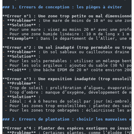
### 1. Erreurs de conception : les pièges à éviter
**Erreur n°1 : Une zone trop petite ou mal dimensionnée
-
 **Problème**
 : Une mare de moins de 10 m² ou une zone
-
 **Solution**
 :
 -
 Pour une mare : visez au moins 20 m² avec une profo
 -
 Pour une zone humide linéaire : 10 m de long x 1 m d
-
 **Exemple**
 : Dans le département de l’Allier, une ma
**Erreur n°2 : Un sol inadapté (trop perméable ou trop 
-
 **Problème**
 : Un sol sableux ou caillouteux draine t
-
 **Solution**
 :
 -
 Pour les sols perméables : utilisez un mélange bento
 -
 Pour les sols argileux : ajoutez du sable (30 %) pou
-
 **Coût**
 : Une bâche EPDM de 20 m² coûte environ 200 
**Erreur n°3 : Une exposition inadaptée (trop ensoleill
-
 **Problème**
 :
 -
 Trop de soleil : prolifération d’algues, évaporation
 -
 Trop d’ombre : manque d’oxygène, développement de mo
-
 **Solution**
 :
 -
 Idéal : 4 à 6 heures de soleil par jour (mi-ombre).
 -
 Pour les zones trop ensoleillées : plantez des saul
 -
 Pour les zones trop ombragées : éclaircissez les arb
### 2. Erreurs de plantation : choisir les mauvaises es
**Erreur n°4 : Planter des espèces exotiques ou invasiv
-
 **Problème**
 : Certaines plantes, comme l’élodée (
*El