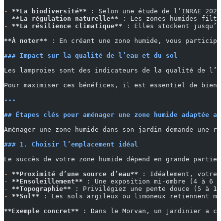
-
 **La biodiversité**
 : Selon une étude de l’INRAE 2025
-
 **La régulation naturelle**
 : Les zones humides filtr
-
 **La résilience climatique**
 : Elles stockent jusqu’à
**À noter**
 : En créant une zone humide, vous participe
### Impact sur la qualité de l’eau et du sol
Les lamproies sont des indicateurs de la qualité de l’e
Pour maximiser ces bénéfices, il est essentiel de bien 
---
## Étapes clés pour aménager une zone humide adaptée au
Aménager une zone humide dans son jardin demande une r
### 1. Choisir l’emplacement idéal
Le succès de votre zone humide dépend en grande partie 
-
 **Proximité d’une source d’eau**
 : Idéalement, votre 
-
 **Ensoleillement**
 : Une exposition mi-ombre (4 à 6 h
-
 **Topographie**
 : Privilégiez une pente douce (5 à 10
-
 **Sol**
 : Les sols argileux ou limoneux retiennent mi
**Exemple concret**
 : Dans le Morvan, un jardinier a cr