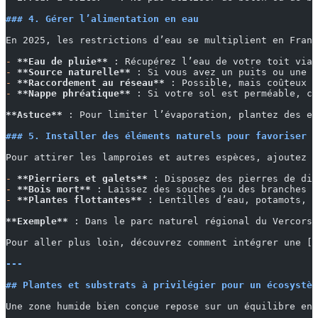
### 4. Gérer l’alimentation en eau
En 2025, les restrictions d’eau se multiplient en Franc
-
 **Eau de pluie**
 : Récupérez l’eau de votre toit via 
-
 **Source naturelle**
 : Si vous avez un puits ou une s
-
 **Raccordement au réseau**
 : Possible, mais coûteux (
-
 **Nappe phréatique**
 : Si votre sol est perméable, cr
**Astuce**
 : Pour limiter l’évaporation, plantez des es
### 5. Installer des éléments naturels pour favoriser l
Pour attirer les lamproies et autres espèces, ajoutez d
-
 **Pierriers et galets**
 : Disposez des pierres de dif
-
 **Bois mort**
 : Laissez des souches ou des branches d
-
 **Plantes flottantes**
 : Lentilles d’eau, potamots, p
**Exemple**
 : Dans le parc naturel régional du Vercors,
Pour aller plus loin, découvrez comment intégrer une [
m
---
## Plantes et substrats à privilégier pour un écosystèm
Une zone humide bien conçue repose sur un équilibre ent