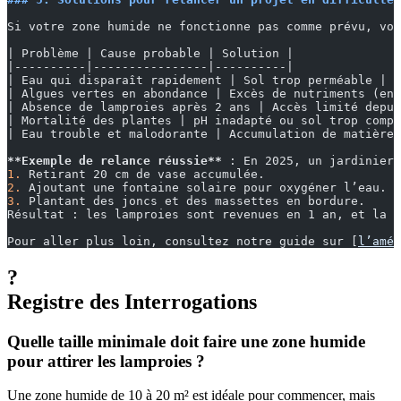
Si votre zone humide ne fonctionne pas comme prévu, voi
| Problème | Cause probable | Solution |
|----------|----------------|----------|
| Eau qui disparaît rapidement | Sol trop perméable | A
| Algues vertes en abondance | Excès de nutriments (eng
| Absence de lamproies après 2 ans | Accès limité depui
| Mortalité des plantes | pH inadapté ou sol trop compa
| Eau trouble et malodorante | Accumulation de matière 
**Exemple de relance réussie**
 : En 2025, un jardinier 
1.
 Retirant 20 cm de vase accumulée.
2.
 Ajoutant une fontaine solaire pour oxygéner l’eau.
3.
 Plantant des joncs et des massettes en bordure.
Résultat : les lamproies sont revenues en 1 an, et la b
Pour aller plus loin, consultez notre guide sur [
l’amén
?
Registre des Interrogations
Quelle taille minimale doit faire une zone humide
pour attirer les lamproies ?
Une zone humide de 10 à 20 m² est idéale pour commencer, mais