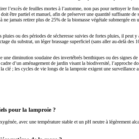
etirer l’excès de feuilles mortes à l’automne, non pas pour nettoyer le fo
t être partiel et manuel, afin de préserver une quantité suffisante de 
nt à ne jamais retirer plus de 25% de la biomasse végétale submergée en u
 pluies ou des périodes de sécheresse suivies de fortes pluies, il peut y 
age du substrat, un léger brassage superficiel (sans aller au-delà des 1
erve une diminution soudaine des invertébrés benthiques ou des signes de 
 cadre d’un aménagement de jardin visant la biodiversité, l’approche doit
la clé ; les cycles de vie longs de la lamproie exigent une surveillance 
iels pour la lamproie ?
ygénée, avec une température stable et un pH neutre à légèrement alcal