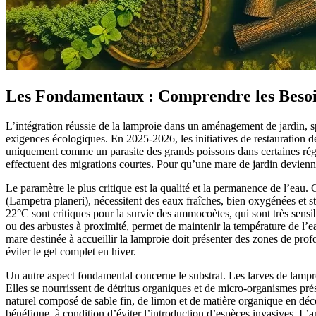
Les Fondamentaux : Comprendre les Besoi
L’intégration réussie de la lamproie dans un aménagement de jardin, 
exigences écologiques. En 2025-2026, les initiatives de restauration de
uniquement comme un parasite des grands poissons dans certaines régio
effectuent des migrations courtes. Pour qu’une mare de jardin devienne u
Le paramètre le plus critique est la qualité et la permanence de l’eau
(Lampetra planeri), nécessitent des eaux fraîches, bien oxygénées et
22°C sont critiques pour la survie des ammocoètes, qui sont très sen
ou des arbustes à proximité, permet de maintenir la température de l’
mare destinée à accueillir la lamproie doit présenter des zones de pr
éviter le gel complet en hiver.
Un autre aspect fondamental concerne le substrat. Les larves de lampr
Elles se nourrissent de détritus organiques et de micro-organismes prése
naturel composé de sable fin, de limon et de matière organique en déco
bénéfique, à condition d’éviter l’introduction d’espèces invasives. L’a