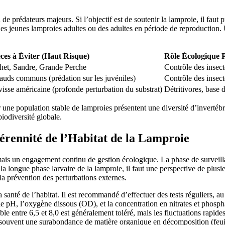
de prédateurs majeurs. Si l’objectif est de soutenir la lamproie, il faut p
s jeunes lamproies adultes ou des adultes en période de reproduction. 
ces à Éviter (Haut Risque)
Rôle Écologique P
het, Sandre, Grande Perche
Contrôle des insect
auds communs (prédation sur les juvéniles)
Contrôle des insect
isse américaine (profonde perturbation du substrat)
Détritivores, base 
 une population stable de lamproies présentent une diversité d’invertébr
biodiversité globale.
érennité de l’Habitat de la Lamproie
mais un engagement continu de gestion écologique. La phase de surveillanc
la longue phase larvaire de la lamproie, il faut une perspective de plu
t la prévention des perturbations externes.
 la santé de l’habitat. Il est recommandé d’effectuer des tests réguliers, 
e pH, l’oxygène dissous (OD), et la concentration en nitrates et phosphat
le entre 6,5 et 8,0 est généralement toléré, mais les fluctuations rapide
 souvent une surabondance de matière organique en décomposition (feuil