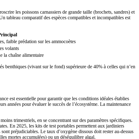
roscrire les poissons carnassiers de grande taille (brochets, sandres) et
Un tableau comparatif des espèces compatibles et incompatibles est
rincipal
es, faible prédation sur les ammocoètes
es volants
de la chaîne alimentaire
és benthiques (vivant sur le fond) supérieure de 40% à celles qui n’en
e est essentielle pour garantir que les conditions idéales établies
sieurs années pour évaluer le succès de l’écosystème. La maintenance
au moins trimestriels, en se concentrant sur des paramètres spécifiques.
es. En 2025, les kits de test portables permettent aux jardiniers
s sont préjudiciables. Le taux d’oxygène dissous doit rester au-dessus
les mortes accumulées) ou un déséquilibre algal.