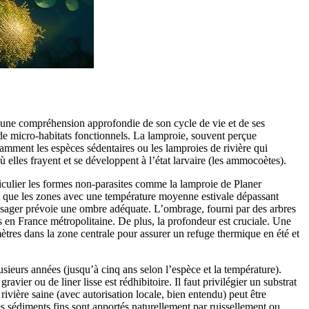
r une compréhension approfondie de son cycle de vie et de ses
n de micro-habitats fonctionnels. La lamproie, souvent perçue
amment les espèces sédentaires ou les lamproies de rivière qui
ù elles frayent et se développent à l’état larvaire (les ammocoètes).
ticulier les formes non-parasites comme la lamproie de Planer
t que les zones avec une température moyenne estivale dépassant
aysager prévoie une ombre adéquate. L’ombrage, fourni par des arbres
 en France métropolitaine. De plus, la profondeur est cruciale. Une
tres dans la zone centrale pour assurer un refuge thermique en été et
ieurs années (jusqu’à cinq ans selon l’espèce et la température).
ier ou de liner lisse est rédhibitoire. Il faut privilégier un substrat
vière saine (avec autorisation locale, bien entendu) peut être
es sédiments fins sont apportés naturellement par ruissellement ou