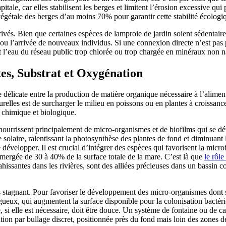
pitale, car elles stabilisent les berges et limitent l’érosion excessive q
gétale des berges d’au moins 70% pour garantir cette stabilité écologi
 privés. Bien que certaines espèces de lamproie de jardin soient sédentai
u l’arrivée de nouveaux individus. Si une connexion directe n’est pas pos
t l’eau du réseau public trop chlorée ou trop chargée en minéraux non n
tes, Substrat et Oxygénation
délicate entre la production de matière organique nécessaire à l’aliment
les est de surcharger le milieu en poissons ou en plantes à croissance 
té chimique et biologique.
ourrissent principalement de micro-organismes et de biofilms qui se dé
re solaire, ralentissant la photosynthèse des plantes de fond et diminua
développer. Il est crucial d’intégrer des espèces qui favorisent la micro
ergée de 30 à 40% de la surface totale de la mare. C’est là que
le rôl
santes dans les rivières, sont des alliées précieuses dans un bassin cont
tagnant. Pour favoriser le développement des micro-organismes dont se n
eux, qui augmentent la surface disponible pour la colonisation bactérie
i elle est nécessaire, doit être douce. Un système de fontaine ou de ca
tion par bullage discret, positionnée près du fond mais loin des zones d