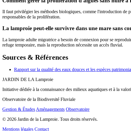
Comment gérer la prolifération d'algues sans nuire à 
Il faut privilégier les méthodes biologiques, comme l'introduction de p
responsables de la prolifération.
La lamproie peut-elle survivre dans une mare sans con
La lamproie adulte migratrice a besoin de connexion pour se reproduire
refuge temporaire, mais la reproduction nécessite un accès fluvial.
Sources & Références
Rapport sur la qualité des eaux douces et les espèces patrimoni
JARDIN DE LA
Lamproie
Initiative dédiée à la connaissance des milieux aquatiques et à la valo
Observatoire de la Biodiversité Fluviale
Gestion & Études
Aménagements
Observatoire
© 2026 Jardin de la Lamproie. Tous droits réservés.
Mentions légales
Contact