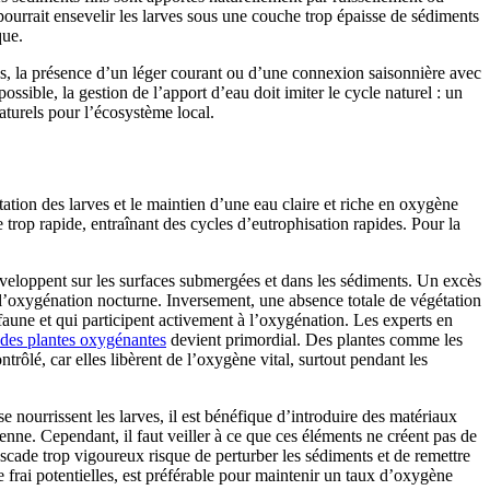
ui pourrait ensevelir les larves sous une couche trop épaisse de sédiments
que.
res, la présence d’un léger courant ou d’une connexion saisonnière avec
sible, la gestion de l’apport d’eau doit imiter le cycle naturel : un
aturels pour l’écosystème local.
ation des larves et le maintien d’une eau claire et riche en oxygène
trop rapide, entraînant des cycles d’eutrophisation rapides. Pour la
veloppent sur les surfaces submergées et dans les sédiments. Un excès
nt l’oxygénation nocturne. Inversement, une absence totale de végétation
faune et qui participent activement à l’oxygénation. Les experts en
e des plantes oxygénantes
devient primordial. Des plantes comme les
rôlé, car elles libèrent de l’oxygène vital, surtout pendant les
ourrissent les larves, il est bénéfique d’introduire des matériaux
nne. Cependant, il faut veiller à ce que ces éléments ne créent pas de
scade trop vigoureux risque de perturber les sédiments et de remettre
e frai potentielles, est préférable pour maintenir un taux d’oxygène