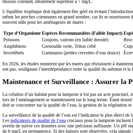
dissous constant, idéalement supérieur à 7 mg/L.
L’équilibre trophique doit également être géré en évitant l’introduction 
même les perches communes en grand nombre, car ils se nourrissent de
souvent utile pour les aménageurs de mares :
Type d’Organisme
Espèces Recommandées (Faible Impact)
Espè
Poissons
Goujons, vairons (en faible densité)
Broc
Amphibiens
Grenouille verte, Triton crêté
Crap
Invertébrés
Gammarus (petites crevettes d’eau douce)
Écrev
En 2026, les études montrent que les mares qui réussissent à maintenir
ont pas, soulignant l’interdépendance entre la qualité du substrat et la 
Maintenance et Surveillance : Assurer la P
La création d’un habitat pour la lamproie n’est pas un acte ponctuel, 
lors de l’aménagement se maintiennent sur le long terme. Étant donné 
doit se concentrer sur la qualité de l’eau, la gestion de la végétation e
La surveillance de la qualité de l’eau est l’indicateur le plus direct de
Les
indicateurs de qualité de l’eau
cruciaux pour la lamproie incluent l
avertis de suivre ces données avec une précision suffisante. Un pH stab
de 6 mg/L en permanence. Si des baisses sont observées, cela signale