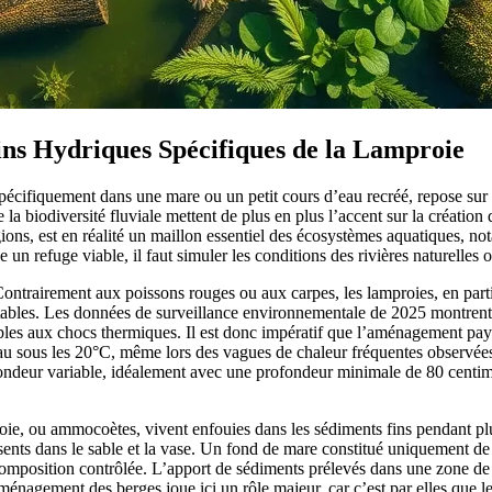
ns Hydriques Spécifiques de la Lamproie
spécifiquement dans une mare ou un petit cours d’eau recréé, repose su
 la biodiversité fluviale mettent de plus en plus l’accent sur la créatio
ns, est en réalité un maillon essentiel des écosystèmes aquatiques, not
n refuge viable, il faut simuler les conditions des rivières naturelles o
. Contrairement aux poissons rouges ou aux carpes, les lamproies, en par
 stables. Les données de surveillance environnementale de 2025 montren
sibles aux chocs thermiques. Il est donc impératif que l’aménagement p
eau sous les 20°C, même lors des vagues de chaleur fréquentes observées
ofondeur variable, idéalement avec une profondeur minimale de 80 centimè
oie, ou ammocoètes, vivent enfouies dans les sédiments fins pendant plus
nts dans le sable et la vase. Un fond de mare constitué uniquement de grav
mposition contrôlée. L’apport de sédiments prélevés dans une zone de ri
ménagement des berges joue ici un rôle majeur, car c’est par elles que l