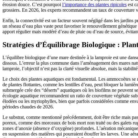
érosion douce. C’est pourquoi
l’importance des plantes ripicoles
est ca
grossiers. En 2026, les experts recommandent un taux de couverture vé
Enfin, la connectivité est un facteur souvent négligé dans les jardins
un réseau d’eau plus vaste peut favoriser le renouvellement génétique o
apport régulier mais modéré d’eau de pluie ou d’eau de source, évitan
Stratégies d’Équilibrage Biologique : Plan
L’équilibre biologique d’une mare destinée à la lamproie est une danse 
dissous. L’erreur la plus commune dans l’aménagement des mares naturel
lamproie, l’objectif n’est pas la clarté visuelle absolue, mais la stabili
Le choix des plantes aquatiques est fondamental. Les ammocoètes se n
de plantes flottantes, comme les lentilles d’eau, peut bloquer la lumiè
submergée crée des “déserts” aquatiques où les biofilms ne peuvent se 
écologie aquatique recommandent un ratio de couverture végétale subm
élodées ou les myriophylles, bien que parfois considérées comme envahis
périodes chaudes de 2026.
Le substrat, comme mentionné précédemment, doit être riche mais pas s
poreux, comme des morceaux de bois mort non traité ou des galets rugu
zones d’anoxie (absence d’oxygène) profondes. L’aération mécanique, s
en suspension des matières qui pourraient étouffer les larves. Une aéra