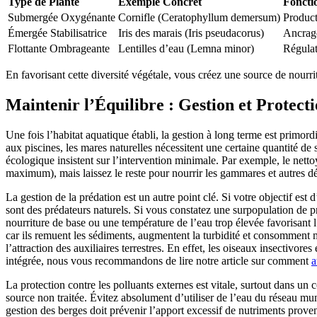
Type de Plante
Exemple Concret
Foncti
Submergée Oxygénante
Cornifle (Ceratophyllum demersum)
Product
Émergée Stabilisatrice
Iris des marais (Iris pseudacorus)
Ancrage
Flottante Ombrageante
Lentilles d’eau (Lemna minor)
Régulat
En favorisant cette diversité végétale, vous créez une source de nourritu
Maintenir l’Équilibre : Gestion et Protect
Une fois l’habitat aquatique établi, la gestion à long terme est primor
aux piscines, les mares naturelles nécessitent une certaine quantité d
écologique insistent sur l’intervention minimale. Par exemple, le nettoy
maximum), mais laissez le reste pour nourrir les gammares et autres dét
La gestion de la prédation est un autre point clé. Si votre objectif est 
sont des prédateurs naturels. Si vous constatez une surpopulation de pr
nourriture de base ou une température de l’eau trop élevée favorisant 
car ils remuent les sédiments, augmentent la turbidité et consomment m
l’attraction des auxiliaires terrestres. En effet, les oiseaux insectivor
intégrée, nous vous recommandons de lire notre article sur comment
a
La protection contre les polluants externes est vitale, surtout dans un
source non traitée. Évitez absolument d’utiliser de l’eau du réseau mu
gestion des berges doit prévenir l’apport excessif de nutriments prove