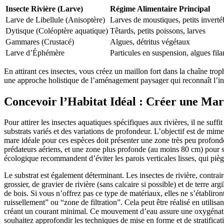
Insecte Rivière (Larve)
Régime Alimentaire Principal
Larve de Libellule (Anisoptère)
Larves de moustiques, petits inverté
Dytisque (Coléoptère aquatique)
Têtards, petits poissons, larves
Gammares (Crustacé)
Algues, détritus végétaux
Larve d’Éphémère
Particules en suspension, algues fil
En attirant ces insectes, vous créez un maillon fort dans la chaîne trop
une approche holistique de l’aménagement paysager qui reconnaît l’int
Concevoir l’Habitat Idéal : Créer une Mar
Pour attirer les insectes aquatiques spécifiques aux rivières, il ne su
substrats variés et des variations de profondeur. L’objectif est de mim
mare idéale pour ces espèces doit présenter une zone très peu profonde
prédateurs aériens, et une zone plus profonde (au moins 80 cm) pour s
écologique recommandent d’éviter les parois verticales lisses, qui pièg
Le substrat est également déterminant. Les insectes de rivière, contra
grossier, de gravier de rivière (sans calcaire si possible) et de terre a
de bois. Si vous n’offrez pas ce type de matériaux, elles ne s’établiron
ruissellement” ou “zone de filtration”. Cela peut être réalisé en utilisa
créant un courant minimal. Ce mouvement d’eau assure une oxygénation c
souhaitez approfondir les techniques de mise en forme et de stratifica