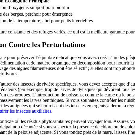
on Écologique Principale
ion d’oxygène, support pour biofilm
 des berges, perchoir pour émergence
ion de la température, abri pour petits invertébrés
re constante et des refuges variés, ce qui est la meilleure garantie pour 
ion Contre les Perturbations
diale pour préserver l’équilibre délicat que vous avez créé. L’un des pi
e sédimentation et de matière organique en décomposition pour nourrir la 
age des algues filamenteuses doit être sélectif ; si elles sont trop abond
ritivores.
d’attirer des insectes de rivière spécifiques, vous devez accepter que d’aut
édateurs (par exemple, trop de larves de dytisques qui dévorent tous les
l’un des groupes. L’introduction de poissons, comme la carpe ou le poiss
assivement les larves benthiques. Si vous souhaitez contrôler les nuisi
es et les araignées qui se nourrissent des insectes émergents aideront à ré
ttirer les insectes auxiliaires
.
 contexte où les résidus phytosanitaires peuvent voyager loin. Assurez-v
nicipal non décantée si vous suspectez la présence de chlore ou de chlor
nant de la pelouse adjacente. Si vous tondez près de la mare, laissez l’