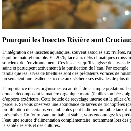
Pourquoi les Insectes Rivière sont Crucia
L’intégration des insectes aquatiques, souvent associés aux rivières, r
équilibre naturel durable. En 2026, face aux défis climatiques croissant
soucieux de l’environnement. Ces insectes, qu’il s’agisse de larves de
saine et participent activement à la purification de l’eau. Par exemple
tandis que les larves de libellules sont des prédateurs voraces de nui
présentaient une résilience accrue aux sécheresses estivales de plus de 
L’importance de ces organismes va au-delà de la simple prédation. Les
douce, décomposent la matière organique morte (feuilles tombées, algues
d’apports extérieurs. Cette boucle de recyclage interne est le pilier d
parcelle. Si vous observez une abondance de larves de trichoptères (cad
prolifération de certains vers tubicoles peut indiquer un faible taux d’
préventive. En fournissant un habitat stable, vous encouragez les préda
l’eau une source d’alimentation complémentaire, notamment lors des pér
la santé des sols et des cultures.