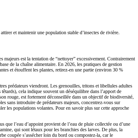
attirer et maintenir une population stable d’insectes de rivière.
èges majeurs est la tentation de “nettoyer” excessivement. Contrairement
base de la chaîne alimentaire. En 2026, les pratiques de gestion
antes et étouffent les plantes, retirez-en une partie (environ 30 %
res prédateurs viendront. Les grenouilles, tritons et libellules adultes
 têtards), cela indique souvent un déséquilibre dans l’apport de
on rouge, est fortement déconseillée dans un objectif de biodiversité,
bles sans introduire de prédateurs majeurs, concentrez-vous sur
guler les populations volantes. Pour en savoir plus sur cette approche
ous que l’eau d’appoint provient de l’eau de pluie collectée ou d’une
amine, qui sont létaux pour les branchies des larves. De plus, la
herbe coupée s’assécher loin du bord ou compostez-la, car le