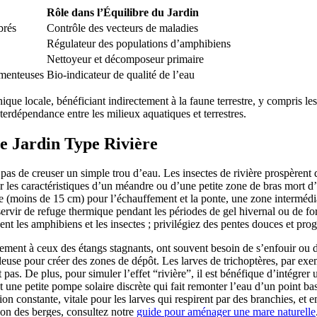
Rôle dans l’Équilibre du Jardin
brés
Contrôle des vecteurs de maladies
Régulateur des populations d’amphibiens
Nettoyeur et décomposeur primaire
amenteuses
Bio-indicateur de qualité de l’eau
hique locale, bénéficiant indirectement à la faune terrestre, y compris l
erdépendance entre les milieux aquatiques et terrestres.
e Jardin Type Rivière
ffit pas de creuser un simple trou d’eau. Les insectes de rivière prospère
er les caractéristiques d’un méandre ou d’une petite zone de bras mort d
 (moins de 15 cm) pour l’échauffement et la ponte, une zone intermédiai
ervir de refuge thermique pendant les périodes de gel hivernal ou de fo
ent les amphibiens et les insectes ; privilégiez des pentes douces et prog
irement à ceux des étangs stagnants, ont souvent besoin de s’enfouir ou 
rgileuse pour créer des zones de dépôt. Les larves de trichoptères, par exe
t pas. De plus, pour simuler l’effet “rivière”, il est bénéfique d’intégrer
nt une petite pompe solaire discrète qui fait remonter l’eau d’un point ba
onstante, vitale pour les larves qui respirent par des branchies, et em
tion des berges, consultez notre
guide pour aménager une mare naturelle