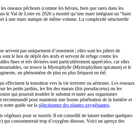
e les oiseaux pêcheurs (comme les hérons, bien que rares dans les
dans le Val de Loire en 2026 a montré qu’une mare intégrant un “banc
port à une mare statique de même volume. La complexité structurelle
 ne servent pas uniquement d’ornement ; elles sont les piliers de
 sont le lieu de dépôt des œufs et servent de refuge contre les
les fines et très divisées sont particulièrement appréciées, car elles
contournables, on trouve la Myriophylle (Myriophyllum spicatum) et le
augmente, un phénomène de plus en plus fréquent en été.
i effectuent la transition vers la vie terrestre ou aérienne. Les roseaux
r les petits jardins, les Iris des marais (Iris pseudacorus) ou les
sion qui pourrait troubler le substrat et nuire aux organismes
uvent recommandé pour maintenir une bonne pénétration de la lumière et
ez notre guide sur la
sélectionner des plantes oxygénantes
.
s végétaux pour se nourrir. Il est conseillé de laisser tomber quelques
ne) qui consommerait trop d’oxygène dissous. Voici un aperçu des