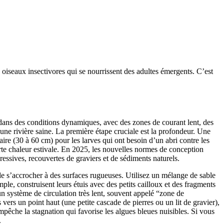
es oiseaux insectivores qui se nourrissent des adultes émergents. C’est
nt dans des conditions dynamiques, avec des zones de courant lent, des
’une rivière saine. La première étape cruciale est la profondeur. Une
re (30 à 60 cm) pour les larves qui ont besoin d’un abri contre les
rte chaleur estivale. En 2025, les nouvelles normes de conception
ressives, recouvertes de graviers et de sédiments naturels.
de s’accrocher à des surfaces rugueuses. Utilisez un mélange de sable
mple, construisent leurs étuis avec des petits cailloux et des fragments
 un système de circulation très lent, souvent appelé “zone de
s vers un point haut (une petite cascade de pierres ou un lit de gravier),
pêche la stagnation qui favorise les algues bleues nuisibles. Si vous
.