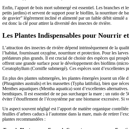
Enfin, l’apport de bois mort submergé est essentiel. Les branches et l
petits jardins) et servent de support pour le biofilm, la nourriture 
de gravier” légèrement incliné et alimenté par un faible débit simulé
est donc la clé pour attirer la diversité des insectes de rivière.
Les Plantes Indispensables pour Nourrir et
L’attraction des insectes de rivière dépend intrinsèquement de la qualit
l’habitat, fournissant oxygène, nourriture et protection. Pour les larv
prédateurs plus grands. Il est crucial de choisir des espèces qui prospè
offrent une grande surface pour le développement des biofilms (micro-
Ceratophyllum (Cornifle submergé). Ces espèces sont d’excellentes pro
En plus des plantes submergées, les plantes émergées jouent un rôle d’ab
(Phragmites australis) et les massettes (Typha latifolia), bien que néces
Menthes aquatiques (Mentha aquatica) sont d’excellentes alternatives. 
benthiques. Il est essentiel de ne pas surcharger la mare ; un ratio d
éviter l’étouffement de l’écosystème par une biomasse excessive. Si v
Un aspect souvent négligé est l’apport de matière organique contrôlée. 
feuilles d’arbres caducs à l’automne dans la mare, mais de retirer l
plantes recommandées :