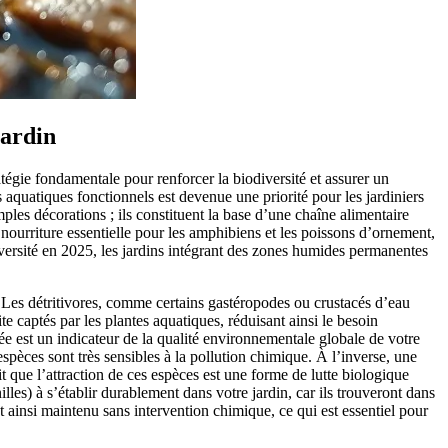
Jardin
atégie fondamentale pour renforcer la biodiversité et assurer un
s aquatiques fonctionnels est devenue une priorité pour les jardiniers
les décorations ; ils constituent la base d’une chaîne alimentaire
 nourriture essentielle pour les amphibiens et les poissons d’ornement,
iversité en 2025, les jardins intégrant des zones humides permanentes
. Les détritivores, comme certains gastéropodes ou crustacés d’eau
e captés par les plantes aquatiques, réduisant ainsi le besoin
iée est un indicateur de la qualité environnementale globale de votre
spèces sont très sensibles à la pollution chimique. À l’inverse, une
it que l’attraction de ces espèces est une forme de lutte biologique
les) à s’établir durablement dans votre jardin, car ils trouveront dans
 ainsi maintenu sans intervention chimique, ce qui est essentiel pour