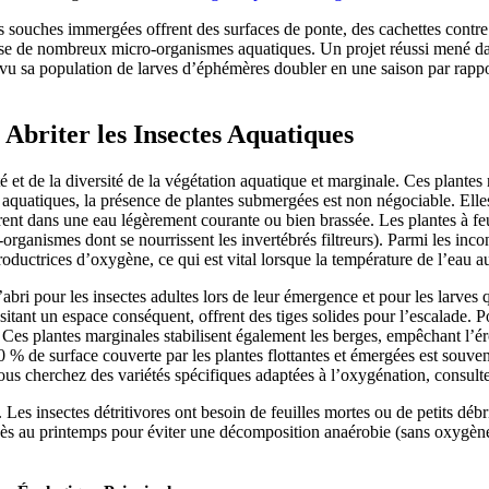
es souches immergées offrent des surfaces de ponte, des cachettes contr
de base de nombreux micro-organismes aquatiques. Un projet réussi mené 
 a vu sa population de larves d’éphémères doubler en une saison par rap
 Abriter les Insectes Aquatiques
é et de la diversité de la végétation aquatique et marginale. Ces plantes
es aquatiques, la présence de plantes submergées est non négociable. Elles
rent dans une eau légèrement courante ou bien brassée. Les plantes à feuil
organismes dont se nourrissent les invertébrés filtreurs). Parmi les in
ductrices d’oxygène, ce qui est vital lorsque la température de l’eau 
ri pour les insectes adultes lors de leur émergence et pour les larves qu
sitant un espace conséquent, offrent des tiges solides pour l’escalade. Pou
Ces plantes marginales stabilisent également les berges, empêchant l’éro
e 50 % de surface couverte par les plantes flottantes et émergées est so
ous cherchez des variétés spécifiques adaptées à l’oxygénation, consult
Les insectes détritivores ont besoin de feuilles mortes ou de petits débri
’excès au printemps pour éviter une décomposition anaérobie (sans oxygè