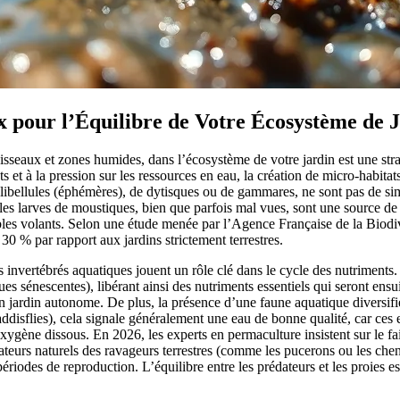
ux pour l’Équilibre de Votre Écosystème de 
uisseaux et zones humides, dans l’écosystème de votre jardin est une str
s et à la pression sur les ressources en eau, la création de micro-habitat
 libellules (éphémères), de dytisques ou de gammares, ne sont pas de simp
, les larves de moustiques, bien que parfois mal vues, sont une source de
sibles volants. Selon une étude menée par l’Agence Française de la Biod
30 % par rapport aux jardins strictement terrestres.
 invertébrés aquatiques jouent un rôle clé dans le cycle des nutriments
 sénescentes), libérant ainsi des nutriments essentiels qui seront ensuit
’un jardin autonome. De plus, la présence d’une faune aquatique diversif
disflies), cela signale généralement une eau de bonne qualité, car ces e
oxygène dissous. En 2026, les experts en permaculture insistent sur le fa
teurs naturels des ravageurs terrestres (comme les pucerons ou les chenil
iodes de reproduction. L’équilibre entre les prédateurs et les proies est