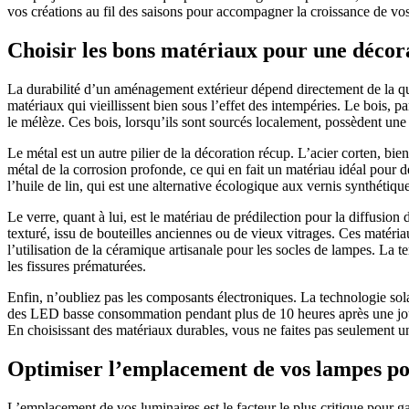
vos créations au fil des saisons pour accompagner la croissance de vos 
Choisir les bons matériaux pour une décor
La durabilité d’un aménagement extérieur dépend directement de la qua
matériaux qui vieillissent bien sous l’effet des intempéries. Le bois, 
le mélèze. Ces bois, lorsqu’ils sont sourcés localement, possèdent un
Le métal est un autre pilier de la décoration récup. L’acier corten, bie
métal de la corrosion profonde, ce qui en fait un matériau idéal pour d
l’huile de lin, qui est une alternative écologique aux vernis synthétiqu
Le verre, quant à lui, est le matériau de prédilection pour la diffusion d
texturé, issu de bouteilles anciennes ou de vieux vitrages. Ces matér
l’utilisation de la céramique artisanale pour les socles de lampes. La te
les fissures prématurées.
Enfin, n’oubliez pas les composants électroniques. La technologie sola
des LED basse consommation pendant plus de 10 heures après une jour
En choisissant des matériaux durables, vous ne faites pas seulement un
Optimiser l’emplacement de vos lampes pou
L’emplacement de vos luminaires est le facteur le plus critique pour ga