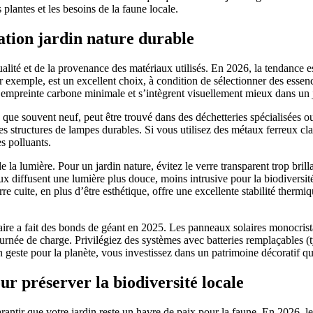
plantes et les besoins de la faune locale.
ation jardin nature durable
lité et de la provenance des matériaux utilisés. En 2026, la tendance e
par exemple, est un excellent choix, à condition de sélectionner des esse
e empreinte carbone minimale et s’intègrent visuellement mieux dans un 
n que souvent neuf, peut être trouvé dans des déchetteries spécialisées ou
es structures de lampes durables. Si vous utilisez des métaux ferreux cl
es polluants.
e la lumière. Pour un jardin nature, évitez le verre transparent trop brill
iaux diffusent une lumière plus douce, moins intrusive pour la biodiver
rre cuite, en plus d’être esthétique, offre une excellente stabilité thermi
ire a fait des bonds de géant en 2025. Les panneaux solaires monocrista
née de charge. Privilégiez des systèmes avec batteries remplaçables (
 geste pour la planète, vous investissez dans un patrimoine décoratif qui
r préserver la biodiversité locale
rantir que votre jardin reste un havre de paix pour la faune. En 2026, le