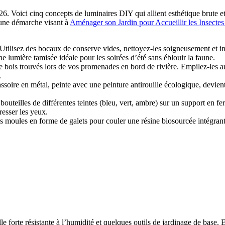
26. Voici cinq concepts de luminaires DIY qui allient esthétique brute e
s une démarche visant à
Aménager son Jardin pour Accueillir les Insectes
Utilisez des bocaux de conserve vides, nettoyez-les soigneusement et in
ne lumière tamisée idéale pour les soirées d’été sans éblouir la faune.
bois trouvés lors de vos promenades en bord de rivière. Empilez-les a
.
ssoire en métal, peinte avec une peinture antirouille écologique, devient
outeilles de différentes teintes (bleu, vert, ambre) sur un support en f
resser les yeux.
es moules en forme de galets pour couler une résine biosourcée intégran
e forte résistante à l’humidité et quelques outils de jardinage de base. 