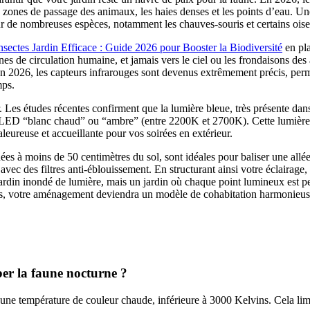
 les zones de passage des animaux, les haies denses et les points d’eau. U
our de nombreuses espèces, notamment les chauves-souris et certains oise
sectes Jardin Efficace : Guide 2026 pour Booster la Biodiversité
en pla
 zones de circulation humaine, et jamais vers le ciel ou les frondaisons d
 En 2026, les capteurs infrarouges sont devenus extrêmement précis, per
mps.
Les études récentes confirment que la lumière bleue, très présente dan
s LED “blanc chaud” ou “ambre” (entre 2200K et 2700K). Cette lumière, 
leureuse et accueillante pour vos soirées en extérieur.
uées à moins de 50 centimètres du sol, sont idéales pour baliser une all
 avec des filtres anti-éblouissement. En structurant ainsi votre éclairag
 jardin inondé de lumière, mais un jardin où chaque point lumineux est p
es, votre aménagement deviendra un modèle de cohabitation harmonieuse
ber la faune nocturne ?
une température de couleur chaude, inférieure à 3000 Kelvins. Cela limite