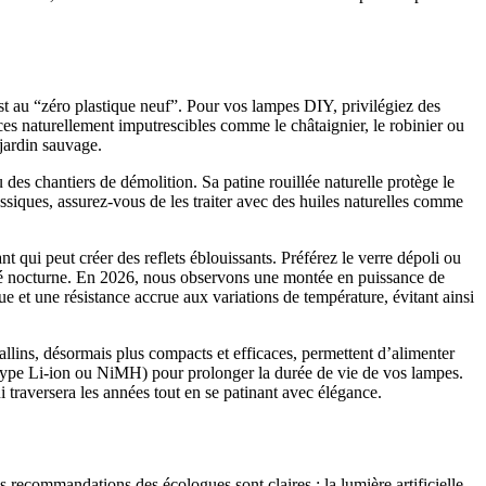
st au “zéro plastique neuf”. Pour vos lampes DIY, privilégiez des
nces naturellement imputrescibles comme le châtaignier, le robinier ou
jardin sauvage.
 des chantiers de démolition. Sa patine rouillée naturelle protège le
assiques, assurez-vous de les traiter avec des huiles naturelles comme
ant qui peut créer des reflets éblouissants. Préférez le verre dépoli ou
sité nocturne. En 2026, nous observons une montée en puissance de
que et une résistance accrue aux variations de température, évitant ainsi
llins, désormais plus compacts et efficaces, permettent d’alimenter
type Li-ion ou NiMH) pour prolonger la durée de vie de vos lampes.
 traversera les années tout en se patinant avec élégance.
s recommandations des écologues sont claires : la lumière artificielle