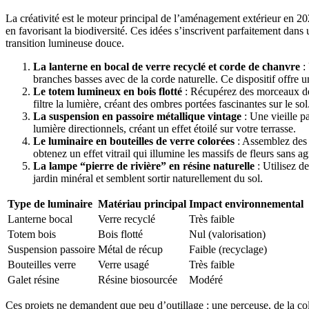
La créativité est le moteur principal de l’aménagement extérieur en 20
en favorisant la biodiversité. Ces idées s’inscrivent parfaitement dan
transition lumineuse douce.
La lanterne en bocal de verre recyclé et corde de chanvre
: 
branches basses avec de la corde naturelle. Ce dispositif offre u
Le totem lumineux en bois flotté
: Récupérez des morceaux de 
filtre la lumière, créant des ombres portées fascinantes sur le sol
La suspension en passoire métallique vintage
: Une vieille pa
lumière directionnels, créant un effet étoilé sur votre terrasse.
Le luminaire en bouteilles de verre colorées
: Assemblez des b
obtenez un effet vitrail qui illumine les massifs de fleurs sans ag
La lampe “pierre de rivière” en résine naturelle
: Utilisez d
jardin minéral et semblent sortir naturellement du sol.
Type de luminaire
Matériau principal
Impact environnemental
Lanterne bocal
Verre recyclé
Très faible
Totem bois
Bois flotté
Nul (valorisation)
Suspension passoire
Métal de récup
Faible (recyclage)
Bouteilles verre
Verre usagé
Très faible
Galet résine
Résine biosourcée
Modéré
Ces projets ne demandent que peu d’outillage : une perceuse, de la coll