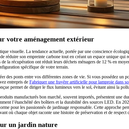
ur votre aménagement extérieur
que visuelle. La tendance actuelle, portée par une conscience écologique
 de réduire son empreinte carbone tout en créant un espace unique qui ref
s de la récupération ont réduit leurs déchets ménagers de 12 % en moye
nfiguration spécifique de votre terrain.
éer des ponts entre vos différentes zones de vie. Si vous possédez un po
vez entrepris de
Fabriquer une frayère artificielle pour lamproie dans so
e permet de diriger le flux lumineux vers le sol, évitant ainsi la pollu
roduits manufacturés bon marché, souvent importés, présentent une duré
ment l’étanchéité des boîtiers et la durabilité des sources LED. En 2026,
 norme pour les passionnés de jardinage responsable. Cette approche per
vant où chaque objet raconte une histoire de préservation et de respect d
our un jardin nature