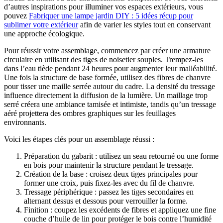
d’autres inspirations pour illuminer vos espaces extérieurs, vous
pouvez
Fabriquer une lampe jardin DIY : 5 idées récup pour
sublimer votre extérieur
afin de varier les styles tout en conservant
une approche écologique.
Pour réussir votre assemblage, commencez par créer une armature
circulaire en utilisant des tiges de noisetier souples. Trempez-les
dans l’eau tiède pendant 24 heures pour augmenter leur malléabilité.
Une fois la structure de base formée, utilisez des fibres de chanvre
pour tisser une maille serrée autour du cadre. La densité du tressage
influence directement la diffusion de la lumière. Un maillage trop
serré créera une ambiance tamisée et intimiste, tandis qu’un tressage
aéré projettera des ombres graphiques sur les feuillages
environnants.
Voici les étapes clés pour un assemblage réussi :
Préparation du gabarit : utilisez un seau retourné ou une forme
en bois pour maintenir la structure pendant le tressage.
Création de la base : croisez deux tiges principales pour
former une croix, puis fixez-les avec du fil de chanvre.
Tressage périphérique : passez les tiges secondaires en
alternant dessus et dessous pour verrouiller la forme.
Finition : coupez les excédents de fibres et appliquez une fine
couche d’huile de lin pour protéger le bois contre l’humidité