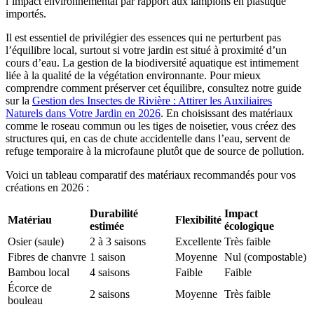
l’impact environnemental par rapport aux lampions en plastique
importés.
Il est essentiel de privilégier des essences qui ne perturbent pas
l’équilibre local, surtout si votre jardin est situé à proximité d’un
cours d’eau. La gestion de la biodiversité aquatique est intimement
liée à la qualité de la végétation environnante. Pour mieux
comprendre comment préserver cet équilibre, consultez notre guide
sur la
Gestion des Insectes de Rivière : Attirer les Auxiliaires
Naturels dans Votre Jardin en 2026
. En choisissant des matériaux
comme le roseau commun ou les tiges de noisetier, vous créez des
structures qui, en cas de chute accidentelle dans l’eau, servent de
refuge temporaire à la microfaune plutôt que de source de pollution.
Voici un tableau comparatif des matériaux recommandés pour vos
créations en 2026 :
Durabilité
Impact
Matériau
Flexibilité
estimée
écologique
Osier (saule)
2 à 3 saisons
Excellente
Très faible
Fibres de chanvre
1 saison
Moyenne
Nul (compostable)
Bambou local
4 saisons
Faible
Faible
Écorce de
2 saisons
Moyenne
Très faible
bouleau