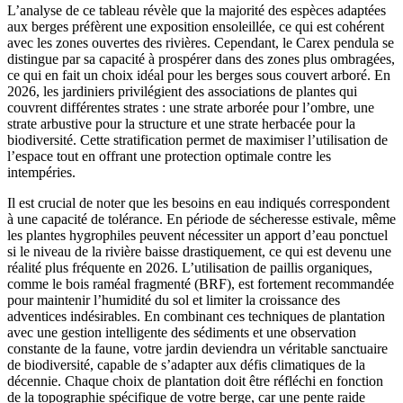
L’analyse de ce tableau révèle que la majorité des espèces adaptées
aux berges préfèrent une exposition ensoleillée, ce qui est cohérent
avec les zones ouvertes des rivières. Cependant, le Carex pendula se
distingue par sa capacité à prospérer dans des zones plus ombragées,
ce qui en fait un choix idéal pour les berges sous couvert arboré. En
2026, les jardiniers privilégient des associations de plantes qui
couvrent différentes strates : une strate arborée pour l’ombre, une
strate arbustive pour la structure et une strate herbacée pour la
biodiversité. Cette stratification permet de maximiser l’utilisation de
l’espace tout en offrant une protection optimale contre les
intempéries.
Il est crucial de noter que les besoins en eau indiqués correspondent
à une capacité de tolérance. En période de sécheresse estivale, même
les plantes hygrophiles peuvent nécessiter un apport d’eau ponctuel
si le niveau de la rivière baisse drastiquement, ce qui est devenu une
réalité plus fréquente en 2026. L’utilisation de paillis organiques,
comme le bois raméal fragmenté (BRF), est fortement recommandée
pour maintenir l’humidité du sol et limiter la croissance des
adventices indésirables. En combinant ces techniques de plantation
avec une gestion intelligente des sédiments et une observation
constante de la faune, votre jardin deviendra un véritable sanctuaire
de biodiversité, capable de s’adapter aux défis climatiques de la
décennie. Chaque choix de plantation doit être réfléchi en fonction
de la topographie spécifique de votre berge, car une pente raide