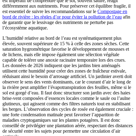
est impératif de comprendre que le sol, souvent saturé, réagit
différemment aux nutriments. Pour préserver cet équilibre fragile, il
est essentiel de suivre les recommandations sur le
Compostage en
bord de rivière : les règles d’or pour éviter la pollution de l’eau
afin
de garantir que le lessivage des nutriments ne perturbe pas
l’écosystème aquatique.
L’humidité relative au bord de l’eau est systématiquement plus
élevée, souvent supérieure de 15 % à celle des zones sèches. Cette
saturation hygrométrique favorise le développement de mousses et
de lichens, mais elle impose également une sélection végétale
capable de tolérer une anoxie racinaire temporaire lors des crues.
Les données de 2026 indiquent que les jardins bien aménagés
utilisent cette humidité pour créer des zones de fraîcheur estivale,
réduisant ainsi le besoin d’arrosage artificiel. Un jardinier averti doit
observer le sens des vents dominants, car le courant d’air le long de
la rivière peut amplifier l’évapotranspiration des feuilles, même si le
sol est gorgé d’eau. Il faut donc structurer son jardin avec des haies
brise-vent composées d’essences locales comme le saule ou l’aulne
glutineux, qui agissent comme des filtres naturels tout en stabilisant
les berges. L’observation des cycles de rosée est également cruciale :
une forte condensation matinale peut favoriser l’apparition de
maladies cryptogamiques sur les plantes potagères. Il est donc
conseillé de privilégier une plantation aérée, respectant des distances
de sécurité entre les sujets pour permettre une circulation d’air