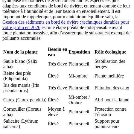
synthétise les données de 2026 concernant les espèces les plus
adaptées aux conditions de bord de rivière, en tenant compte de leur
tolérance à l’humidité et de leur besoin en ensoleillement. Il est
important de rappeler que, pour maintenir un équilibre sain, la
Gestion des sédiments en bord de rivière : techniques durables pour
votre jardin en 2026
est une étape préalable indispensable avant
toute plantation massive, afin d’assurer que le substrat est exempt de
polluants accumulés.
Besoin en
Nom de la plante
Exposition
Rôle écologique
eau
Saule blanc (Salix
Stabilisation des
Très élevé
Plein soleil
alba)
berges
Reine des prés
Élevé
Mi-ombre
Plante mellifère
(Filipendula)
Iris des marais (Iris
Très élevé
Plein soleil
Filtration des eaux
pseudacorus)
Mi-ombre /
Carex (Carex pendula)
Élevé
Abri pour la faune
Ombre
Cornouiller (Cornus
Moyen à
Protection contre
Plein soleil
alba)
élevé
l’érosion
Salicaire (Lythrum
Support pour
Élevé
Plein soleil
salicaria)
pollinisateurs