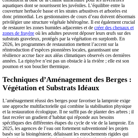
aquatiques dont se nourrissent les juvéniles. L’équilibre entre la
couverture herbacée basse et les strates arbustives et arborées est
donc primordial. Les gestionnaires de cours d’eau doivent désormais
privilégier une structure végétale hétérogène. Il est également crucial
de restaurer les zones humides adjacentes et de
créer des chenaux et
zones de frayère
où les adultes peuvent déposer leurs œufs sur des
substrats graveleux, protégés par la végétation en surplomb. En
2026, les programmes de restauration mettent l’accent sur la
réintroduction d’espèces pionnières locales, garantissant une
résilience accrue face aux aléas climatiques observés ces dernières
années. La ripisylve n’est pas un obstacle à la rivière ; elle est son
poumon et son bouclier thermique.
Techniques d’Aménagement des Berges :
Végétation et Substrats Idéaux
L’aménagement réussi des berges pour favoriser la lamproie exige
une approche multifactorielle qui combine la stabilisation physique
et la restauration écologique. Il ne suffit pas de planter des arbres ; il
faut recréer un gradient d’habitat qui réponde aux besoins
spécifiques des différentes étapes du cycle de vie de la lamproie. En
2025, les agences de l’eau ont fortement subventionné les projets
basés sur la bioingénierie, délaissant les enrochements rigides qui