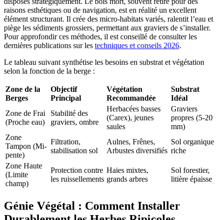
disposés stratégiquement. Le bois mort, souvent retiré pour des
raisons esthétiques ou de navigation, est en réalité un excellent
élément structurant. Il crée des micro-habitats variés, ralentit l’eau et
piège les sédiments grossiers, permettant aux graviers de s’installer.
Pour approfondir ces méthodes, il est conseillé de consulter les
dernières publications sur les
techniques et conseils 2026
.
Le tableau suivant synthétise les besoins en substrat et végétation
selon la fonction de la berge :
Zone de la
Objectif
Végétation
Substrat
Berges
Principal
Recommandée
Idéal
Herbacées basses
Graviers
Zone de Frai
Stabilité des
(Carex), jeunes
propres (5-20
(Proche eau)
graviers, ombre
saules
mm)
Zone
Filtration,
Aulnes, Frênes,
Sol organique
Tampon (Mi-
stabilisation sol
Arbustes diversifiés
riche
pente)
Zone Haute
Protection contre
Haies mixtes,
Sol forestier,
(Limite
les ruissellements
grands arbres
litière épaisse
champ)
Génie Végétal : Comment Installer
Durablement les Herbes Ripicoles