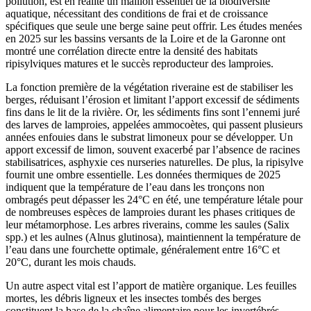
pollution, est en réalité un maillon essentiel de la biodiversité
aquatique, nécessitant des conditions de frai et de croissance
spécifiques que seule une berge saine peut offrir. Les études menées
en 2025 sur les bassins versants de la Loire et de la Garonne ont
montré une corrélation directe entre la densité des habitats
ripisylviques matures et le succès reproducteur des lamproies.
La fonction première de la végétation riveraine est de stabiliser les
berges, réduisant l’érosion et limitant l’apport excessif de sédiments
fins dans le lit de la rivière. Or, les sédiments fins sont l’ennemi juré
des larves de lamproies, appelées ammocoètes, qui passent plusieurs
années enfouies dans le substrat limoneux pour se développer. Un
apport excessif de limon, souvent exacerbé par l’absence de racines
stabilisatrices, asphyxie ces nurseries naturelles. De plus, la ripisylve
fournit une ombre essentielle. Les données thermiques de 2025
indiquent que la température de l’eau dans les tronçons non
ombragés peut dépasser les 24°C en été, une température létale pour
de nombreuses espèces de lamproies durant les phases critiques de
leur métamorphose. Les arbres riverains, comme les saules (Salix
spp.) et les aulnes (Alnus glutinosa), maintiennent la température de
l’eau dans une fourchette optimale, généralement entre 16°C et
20°C, durant les mois chauds.
Un autre aspect vital est l’apport de matière organique. Les feuilles
mortes, les débris ligneux et les insectes tombés des berges
constituent la base de la chaîne alimentaire pour les invertébrés