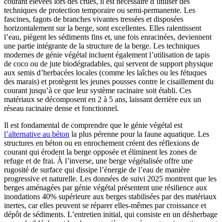
courant élevées lors des crues, il est nécessaire d’utiliser des
techniques de protection temporaire ou semi-permanente. Les
fascines, fagots de branches vivantes tressées et disposées
horizontalement sur la berge, sont excellentes. Elles ralentissent
l’eau, piègent les sédiments fins et, une fois enracinées, deviennent
une partie intégrante de la structure de la berge. Les techniques
modernes de génie végétal incluent également l’utilisation de tapis
de coco ou de jute biodégradables, qui servent de support physique
aux semis d’herbacées locales (comme les laîches ou les fétuques
des marais) et protègent les jeunes pousses contre le cisaillement du
courant jusqu’à ce que leur système racinaire soit établi. Ces
matériaux se décomposent en 2 à 5 ans, laissant derrière eux un
réseau racinaire dense et fonctionnel.
Il est fondamental de comprendre que le génie végétal est
l’alternative au béton
la plus pérenne pour la faune aquatique. Les
structures en béton ou en enrochement créent des réflexions de
courant qui érodent la berge opposée et éliminent les zones de
refuge et de frai. À l’inverse, une berge végétalisée offre une
rugosité de surface qui dissipe l’énergie de l’eau de manière
progressive et naturelle. Les données de suivi 2025 montrent que les
berges aménagées par génie végétal présentent une résilience aux
inondations 40% supérieure aux berges stabilisées par des matériaux
inertes, car elles peuvent se réparer elles-mêmes par croissance et
dépôt de sédiments. L’entretien initial, qui consiste en un désherbage