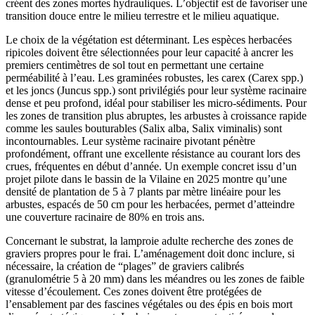
créent des zones mortes hydrauliques. L’objectif est de favoriser une
transition douce entre le milieu terrestre et le milieu aquatique.
Le choix de la végétation est déterminant. Les espèces herbacées
ripicoles doivent être sélectionnées pour leur capacité à ancrer les
premiers centimètres de sol tout en permettant une certaine
perméabilité à l’eau. Les graminées robustes, les carex (Carex spp.)
et les joncs (Juncus spp.) sont privilégiés pour leur système racinaire
dense et peu profond, idéal pour stabiliser les micro-sédiments. Pour
les zones de transition plus abruptes, les arbustes à croissance rapide
comme les saules bouturables (Salix alba, Salix viminalis) sont
incontournables. Leur système racinaire pivotant pénètre
profondément, offrant une excellente résistance au courant lors des
crues, fréquentes en début d’année. Un exemple concret issu d’un
projet pilote dans le bassin de la Vilaine en 2025 montre qu’une
densité de plantation de 5 à 7 plants par mètre linéaire pour les
arbustes, espacés de 50 cm pour les herbacées, permet d’atteindre
une couverture racinaire de 80% en trois ans.
Concernant le substrat, la lamproie adulte recherche des zones de
graviers propres pour le frai. L’aménagement doit donc inclure, si
nécessaire, la création de “plages” de graviers calibrés
(granulométrie 5 à 20 mm) dans les méandres ou les zones de faible
vitesse d’écoulement. Ces zones doivent être protégées de
l’ensablement par des fascines végétales ou des épis en bois mort