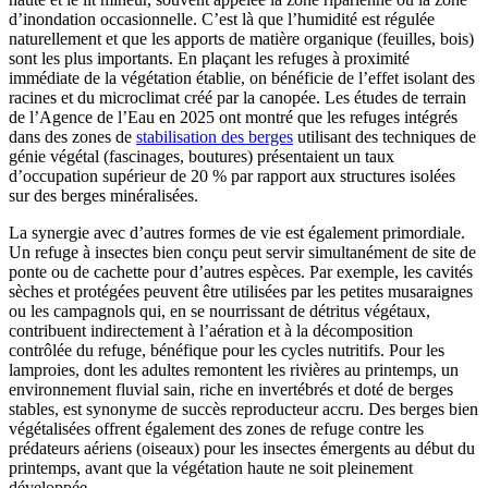
d’inondation occasionnelle. C’est là que l’humidité est régulée
naturellement et que les apports de matière organique (feuilles, bois)
sont les plus importants. En plaçant les refuges à proximité
immédiate de la végétation établie, on bénéficie de l’effet isolant des
racines et du microclimat créé par la canopée. Les études de terrain
de l’Agence de l’Eau en 2025 ont montré que les refuges intégrés
dans des zones de
stabilisation des berges
utilisant des techniques de
génie végétal (fascinages, boutures) présentaient un taux
d’occupation supérieur de 20 % par rapport aux structures isolées
sur des berges minéralisées.
La synergie avec d’autres formes de vie est également primordiale.
Un refuge à insectes bien conçu peut servir simultanément de site de
ponte ou de cachette pour d’autres espèces. Par exemple, les cavités
sèches et protégées peuvent être utilisées par les petites musaraignes
ou les campagnols qui, en se nourrissant de détritus végétaux,
contribuent indirectement à l’aération et à la décomposition
contrôlée du refuge, bénéfique pour les cycles nutritifs. Pour les
lamproies, dont les adultes remontent les rivières au printemps, un
environnement fluvial sain, riche en invertébrés et doté de berges
stables, est synonyme de succès reproducteur accru. Des berges bien
végétalisées offrent également des zones de refuge contre les
prédateurs aériens (oiseaux) pour les insectes émergents au début du
printemps, avant que la végétation haute ne soit pleinement
développée.