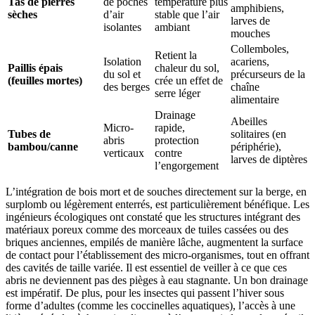
Tas de pierres
de poches
température plus
amphibiens,
sèches
d’air
stable que l’air
larves de
isolantes
ambiant
mouches
Collemboles,
Retient la
Isolation
acariens,
Paillis épais
chaleur du sol,
du sol et
précurseurs de la
(feuilles mortes)
crée un effet de
des berges
chaîne
serre léger
alimentaire
Drainage
Abeilles
Micro-
rapide,
Tubes de
solitaires (en
abris
protection
bambou/canne
périphérie),
verticaux
contre
larves de diptères
l’engorgement
L’intégration de bois mort et de souches directement sur la berge, en
surplomb ou légèrement enterrés, est particulièrement bénéfique. Les
ingénieurs écologiques ont constaté que les structures intégrant des
matériaux poreux comme des morceaux de tuiles cassées ou des
briques anciennes, empilés de manière lâche, augmentent la surface
de contact pour l’établissement des micro-organismes, tout en offrant
des cavités de taille variée. Il est essentiel de veiller à ce que ces
abris ne deviennent pas des pièges à eau stagnante. Un bon drainage
est impératif. De plus, pour les insectes qui passent l’hiver sous
forme d’adultes (comme les coccinelles aquatiques), l’accès à une