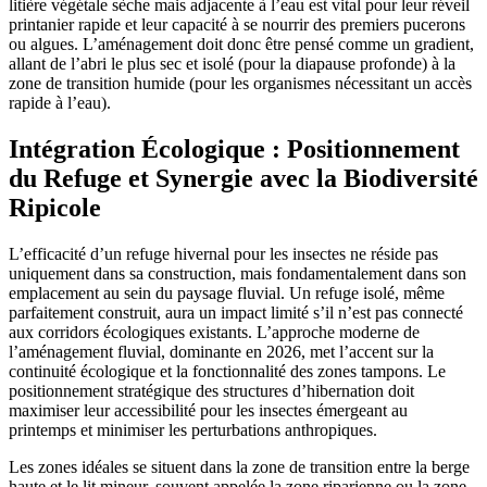
litière végétale sèche mais adjacente à l’eau est vital pour leur réveil
printanier rapide et leur capacité à se nourrir des premiers pucerons
ou algues. L’aménagement doit donc être pensé comme un gradient,
allant de l’abri le plus sec et isolé (pour la diapause profonde) à la
zone de transition humide (pour les organismes nécessitant un accès
rapide à l’eau).
Intégration Écologique : Positionnement
du Refuge et Synergie avec la Biodiversité
Ripicole
L’efficacité d’un refuge hivernal pour les insectes ne réside pas
uniquement dans sa construction, mais fondamentalement dans son
emplacement au sein du paysage fluvial. Un refuge isolé, même
parfaitement construit, aura un impact limité s’il n’est pas connecté
aux corridors écologiques existants. L’approche moderne de
l’aménagement fluvial, dominante en 2026, met l’accent sur la
continuité écologique et la fonctionnalité des zones tampons. Le
positionnement stratégique des structures d’hibernation doit
maximiser leur accessibilité pour les insectes émergeant au
printemps et minimiser les perturbations anthropiques.
Les zones idéales se situent dans la zone de transition entre la berge
haute et le lit mineur, souvent appelée la zone riparienne ou la zone