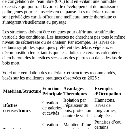
de congélation de l’eau libre (0°C) tout en évitant une humidité
excessive qui pourrait favoriser le développement de moisissures
pathogènes pour les insectes en diapause. Les matériaux naturels
sont privilégiés car ils offrent une meilleure inertie thermique et
s’intègrent visuellement au paysage.
Les structures doivent être conçues pour offrir une stratification
verticale des conditions. Les insectes ne cherchent pas tous le même
niveau de sécheresse ou de chaleur. Par exemple, les larves de
certains syrphides aquatiques préfèrent des débris végétaux en
décomposition lente, tandis que les adultes de certains coléoptères
chercheront des interstices secs sous des pierres ou dans des tas de
bois mort.
Voici une ventilation des matériaux et structures recommandés,
basés sur les meilleures pratiques observées en 2025 :
Fonction
Avantages
Exemples
Matériau/Structure
Principale
Thermiques
d’Occupation
Isolation par
Hannetons,
Création
Bûches
l’épaisseur du
larves de
de galeries
creuses/troncs
bois, protection
longicornes,
et cavités
contre le vent
araignées
Punaises d’eau,
Création
Maintien d’une
certains