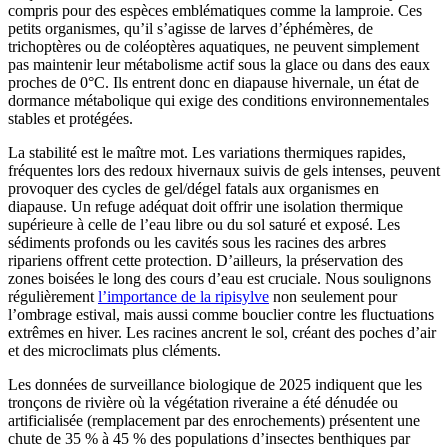
compris pour des espèces emblématiques comme la lamproie. Ces
petits organismes, qu’il s’agisse de larves d’éphémères, de
trichoptères ou de coléoptères aquatiques, ne peuvent simplement
pas maintenir leur métabolisme actif sous la glace ou dans des eaux
proches de 0°C. Ils entrent donc en diapause hivernale, un état de
dormance métabolique qui exige des conditions environnementales
stables et protégées.
La stabilité est le maître mot. Les variations thermiques rapides,
fréquentes lors des redoux hivernaux suivis de gels intenses, peuvent
provoquer des cycles de gel/dégel fatals aux organismes en
diapause. Un refuge adéquat doit offrir une isolation thermique
supérieure à celle de l’eau libre ou du sol saturé et exposé. Les
sédiments profonds ou les cavités sous les racines des arbres
ripariens offrent cette protection. D’ailleurs, la préservation des
zones boisées le long des cours d’eau est cruciale. Nous soulignons
régulièrement
l’importance de la ripisylve
non seulement pour
l’ombrage estival, mais aussi comme bouclier contre les fluctuations
extrêmes en hiver. Les racines ancrent le sol, créant des poches d’air
et des microclimats plus cléments.
Les données de surveillance biologique de 2025 indiquent que les
tronçons de rivière où la végétation riveraine a été dénudée ou
artificialisée (remplacement par des enrochements) présentent une
chute de 35 % à 45 % des populations d’insectes benthiques par