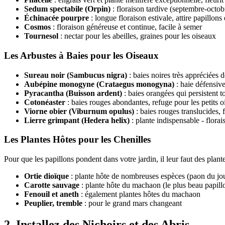
Sedum spectabile (Orpin)
: floraison tardive (septembre-octob
Échinacée pourpre
: longue floraison estivale, attire papillons
Cosmos
: floraison généreuse et continue, facile à semer
Tournesol
: nectar pour les abeilles, graines pour les oiseaux
Les Arbustes à Baies pour les Oiseaux
Sureau noir (Sambucus nigra)
: baies noires très appréciées d
Aubépine monogyne (Crataegus monogyna)
: haie défensive
Pyracantha (Buisson ardent)
: baies orangées qui persistent to
Cotonéaster
: baies rouges abondantes, refuge pour les petits 
Viorne obier (Viburnum opulus)
: baies rouges translucides,
Lierre grimpant (Hedera helix)
: plante indispensable - florai
Les Plantes Hôtes pour les Chenilles
Pour que les papillons pondent dans votre jardin, il leur faut des plant
Ortie dioïque
: plante hôte de nombreuses espèces (paon du jour
Carotte sauvage
: plante hôte du machaon (le plus beau papill
Fenouil et aneth
: également plantes hôtes du machaon
Peuplier, tremble
: pour le grand mars changeant
2. Installez des Nichoirs et des Abris