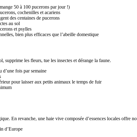
e mange 50 à 100 pucerons par jour !)
ucerons, cochenilles et acariens
angent des centaines de pucerons
ctes au sol
cerons et psylles
onnelles, bien plus efficaces que l’abeille domestique
ol, supprime les fleurs, tue les insectes et dérange la faune.
eu d’une fois par semaine
s
érieur pour laisser aux petits animaux le temps de fuir
inimum
ique. En revanche, une haie vive composée d’essences locales offre nour
ain d’Europe