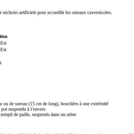
 nichoirs artificiels pour accueillir les oiseaux cavernicoles.
tion
-Est
-Est
t
au ou de sureau (15 cm de long), bouchées à une extrémité
pot suspendu à l’envers
é rempli de paille, suspendu dans un arbre