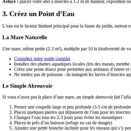
Astuce :
placez votre abri à insectes à 1-2 m de hauteur, exposition sud
3. Créez un Point d’Eau
L’eau est le facteur limitant principal pour la faune du jardin, surtout 
La Mare Naturelle
Une mare, même petite (2-3 m²), multiplie par 10 la biodiversité de votr
Consultez notre guide complet
Installez des plantes aquatiques locales (iris des marais, menth
Créez une pente douce pour permettre aux animaux d’entrer et s
Ne mettez pas de poissons - ils mangent les larves d’insectes aq
Le Simple Abreuvoir
Si vous n’avez pas la place d’une mare, un simple abreuvoir fait l’affai
Prenez une coupelle large et peu profonde (3-5 cm de profond
Placez quelques pierres qui dépassent de l’eau pour les insectes
Changez l’eau tous les 2-3 jours pour éviter les moustiques
Placez-le près d’un buisson (refuge en cas de danger)
Ajoutez une petite branche inclinée pour les oiseaux qui s’y po