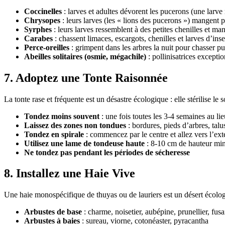
Coccinelles
: larves et adultes dévorent les pucerons (une larv
Chrysopes
: leurs larves (les « lions des pucerons ») mangent p
Syrphes
: leurs larves ressemblent à des petites chenilles et m
Carabes
: chassent limaces, escargots, chenilles et larves d’inse
Perce-oreilles
: grimpent dans les arbres la nuit pour chasser pu
Abeilles solitaires (osmie, mégachile)
: pollinisatrices excepti
7. Adoptez une Tonte Raisonnée
La tonte rase et fréquente est un désastre écologique : elle stérilise le s
Tondez moins souvent
: une fois toutes les 3-4 semaines au li
Laissez des zones non tondues
: bordures, pieds d’arbres, talu
Tondez en spirale
: commencez par le centre et allez vers l’ext
Utilisez une lame de tondeuse haute
: 8-10 cm de hauteur m
Ne tondez pas pendant les périodes de sécheresse
8. Installez une Haie Vive
Une haie monospécifique de thuyas ou de lauriers est un désert écolog
Arbustes de base
: charme, noisetier, aubépine, prunellier, fus
Arbustes à baies
: sureau, viorne, cotonéaster, pyracantha