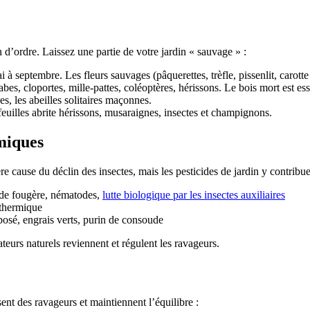
 d’ordre. Laissez une partie de votre jardin « sauvage » :
 septembre. Les fleurs sauvages (pâquerettes, trèfle, pissenlit, carotte 
abes, cloportes, mille-pattes, coléoptères, hérissons. Le bois mort est ess
es, les abeilles solitaires maçonnes.
feuilles abrite hérissons, musaraignes, insectes et champignons.
imiques
ère cause du déclin des insectes, mais les pesticides de jardin y contrib
n de fougère, nématodes,
lutte biologique par les insectes auxiliaires
 thermique
sé, engrais verts, purin de consoude
ateurs naturels reviennent et régulent les ravageurs.
ssent des ravageurs et maintiennent l’équilibre :