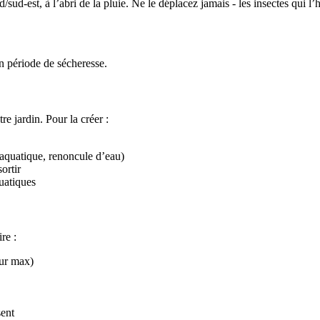
/sud-est, à l’abri de la pluie. Ne le déplacez jamais - les insectes qui 
en période de sécheresse.
e jardin. Pour la créer :
e aquatique, renoncule d’eau)
ortir
uatiques
re :
eur max)
sent