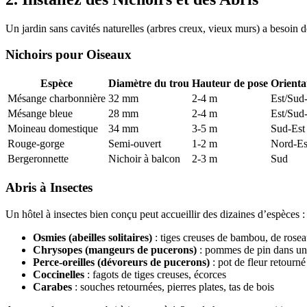
Un jardin sans cavités naturelles (arbres creux, vieux murs) a besoin de
Nichoirs pour Oiseaux
Espèce
Diamètre du trou
Hauteur de pose
Orienta
Mésange charbonnière
32 mm
2-4 m
Est/Sud
Mésange bleue
28 mm
2-4 m
Est/Sud
Moineau domestique
34 mm
3-5 m
Sud-Est
Rouge-gorge
Semi-ouvert
1-2 m
Nord-Es
Bergeronnette
Nichoir à balcon
2-3 m
Sud
Abris à Insectes
Un hôtel à insectes bien conçu peut accueillir des dizaines d’espèces :
Osmies (abeilles solitaires)
: tiges creuses de bambou, de rose
Chrysopes (mangeurs de pucerons)
: pommes de pin dans un 
Perce-oreilles (dévoreurs de pucerons)
: pot de fleur retourn
Coccinelles
: fagots de tiges creuses, écorces
Carabes
: souches retournées, pierres plates, tas de bois