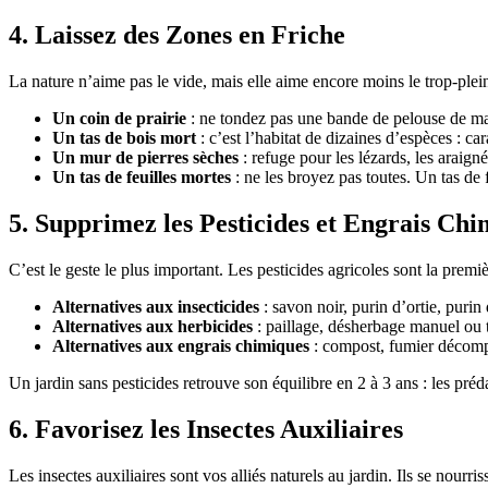
4. Laissez des Zones en Friche
La nature n’aime pas le vide, mais elle aime encore moins le trop-plein
Un coin de prairie
: ne tondez pas une bande de pelouse de mai à
Un tas de bois mort
: c’est l’habitat de dizaines d’espèces : car
Un mur de pierres sèches
: refuge pour les lézards, les araigné
Un tas de feuilles mortes
: ne les broyez pas toutes. Un tas de 
5. Supprimez les Pesticides et Engrais Ch
C’est le geste le plus important. Les pesticides agricoles sont la premi
Alternatives aux insecticides
: savon noir, purin d’ortie, puri
Alternatives aux herbicides
: paillage, désherbage manuel ou
Alternatives aux engrais chimiques
: compost, fumier décompo
Un jardin sans pesticides retrouve son équilibre en 2 à 3 ans : les préd
6. Favorisez les Insectes Auxiliaires
Les insectes auxiliaires sont vos alliés naturels au jardin. Ils se nourri