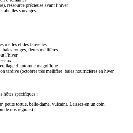
re), ressource précieuse avant l’hiver
 et abeilles sauvages
es merles et des fauvettes
, baies rouges, fleurs mellifères
ut l’hiver
oiseaux
 feuillage d’automne magnifique
son tardive (octobre) très mellifère, baies nourricières en hiver
es hôtes spécifiques :
, petite tortue, belle-dame, vulcain). Laissez-en un coin.
on de nos régions)