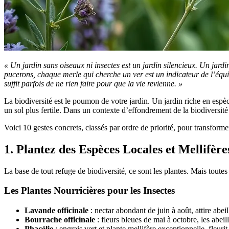
« Un jardin sans oiseaux ni insectes est un jardin silencieux. Un jard
pucerons, chaque merle qui cherche un ver est un indicateur de l’équili
suffit parfois de ne rien faire pour que la vie revienne. »
La biodiversité est le poumon de votre jardin. Un jardin riche en espèc
un sol plus fertile. Dans un contexte d’effondrement de la biodiversit
Voici 10 gestes concrets, classés par ordre de priorité, pour transforme
1. Plantez des Espèces Locales et Mellifère
La base de tout refuge de biodiversité, ce sont les plantes. Mais toutes 
Les Plantes Nourricières pour les Insectes
Lavande officinale
: nectar abondant de juin à août, attire abei
Bourrache officinale
: fleurs bleues de mai à octobre, les abeill
Phacélie
: engrais vert et plante mellifère exceptionnelle, fleuri