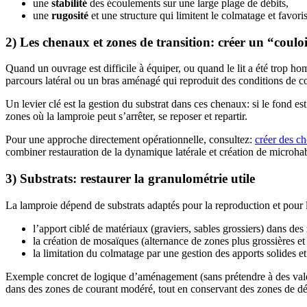
une
stabilité
des écoulements sur une large plage de débits,
une
rugosité
et une structure qui limitent le colmatage et favori
2) Les chenaux et zones de transition: créer un “coulo
Quand un ouvrage est difficile à équiper, ou quand le lit a été trop h
parcours latéral ou un bras aménagé qui reproduit des conditions de c
Un levier clé est la gestion du substrat dans ces chenaux: si le fond est 
zones où la lamproie peut s’arrêter, se reposer et repartir.
Pour une approche directement opérationnelle, consultez:
créer des ch
combiner restauration de la dynamique latérale et création de microhab
3) Substrats: restaurer la granulométrie utile
La lamproie dépend de substrats adaptés pour la reproduction et pour la
l’apport ciblé de matériaux (graviers, sables grossiers) dans des
la création de mosaïques (alternance de zones plus grossières et 
la limitation du colmatage par une gestion des apports solides et 
Exemple concret de logique d’aménagement (sans prétendre à des valeurs
dans des zones de courant modéré, tout en conservant des zones de dépô