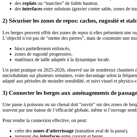
des
replats
ou “marches” de faible hauteur,
des
interfaces
entre substrats (gravier contre sable, zones de tra
2) Sécuriser les zones de repos: caches, rugosité et stabi
Les berges peuvent offrir des zones de repos si elles présentent une ru
L’objectif n’est pas de “mettre des pierres”, mais de construire une mo
blocs partiellement enfoncés,
zones de rugosité progressive,
matériaux de taille adaptée à la dynamique locale.
Un point pratique en 2025-2026, observé sur de nombreux chantiers de
microhabitats sur plusieurs semaines, voire davantage selon la fréquen
adapté aux périodes de moindre sensibilité, et suivi visuel et physico-
3) Connecter les berges aux aménagements de passag
Une passe à poissons ou un chenal doit “ouvrir” sur des zones de berge
souvent par une baisse de l’efficacité globale, même si l’ouvrage sembl
Pour rendre la connexion effective, on peut:
créer des
zones d’atterrissage
(transition aval de la passe),
restaurer des
interfaces
entre courant et berge,