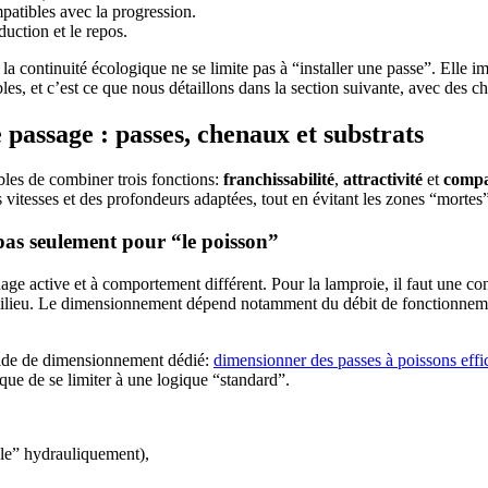
patibles avec la progression.
duction et le repos.
a continuité écologique ne se limite pas à “installer une passe”. Elle i
s, et c’est ce que nous détaillons dans la section suivante, avec des ch
passage : passes, chenaux et substrats
les de combiner trois fonctions:
franchissabilité
,
attractivité
et
compat
s vitesses et des profondeurs adaptées, tout en évitant les zones “mortes”
 pas seulement pour “le poisson”
ge active et à comportement différent. Pour la lamproie, il faut une co
du milieu. Le dimensionnement dépend notamment du débit de fonctionnement
uide de dimensionnement dédié:
dimensionner des passes à poissons effi
que de se limiter à une logique “standard”.
ible” hydrauliquement),