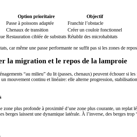
Option prioritaire
Objectif
Passe à poissons adaptée
Franchir l’obstacle
Chenaux de transition
Créer un couloir fonctionnel
que
Restauration ciblée de substrats
Rétablir des microhabitats
ats, car même une passe performante ne suffit pas si les zones de repos e
r la migration et le repos de la lamproie
nagements “au milieu” du lit (passes, chenaux) peuvent échouer si les zo
 un mouvement continu et linéaire: elle alterne progression, stabilisatio
s
e zone plus profonde à proximité d’une zone plus courante, un replat lég
s berges laissent une dynamique latérale. À l’inverse, des berges trop “fi
,