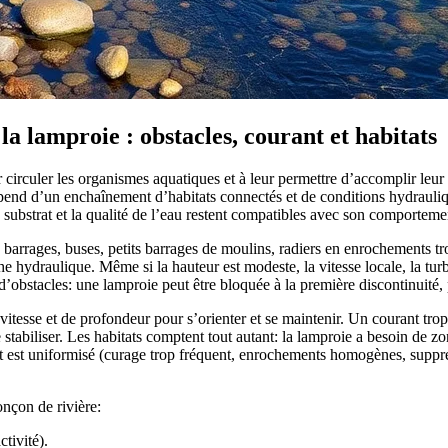
a lamproie : obstacles, courant et habitats
 circuler les organismes aquatiques et à leur permettre d’accomplir leur 
 dépend d’un enchaînement d’habitats connectés et de conditions hydrauli
le substrat et la qualité de l’eau restent compatibles avec son comporteme
s, barrages, buses, petits barrages de moulins, radiers en enrochements t
e hydraulique. Même si la hauteur est modeste, la vitesse locale, la tu
obstacles: une lamproie peut être bloquée à la première discontinuité, p
vitesse et de profondeur pour s’orienter et se maintenir. Un courant trop f
stabiliser. Les habitats comptent tout autant: la lamproie a besoin de zo
 lit est uniformisé (curage trop fréquent, enrochements homogènes, suppr
nçon de rivière:
ctivité).