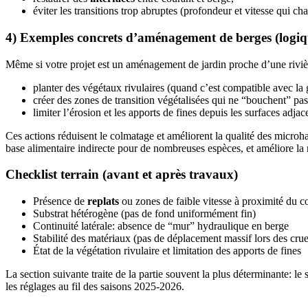
éviter les transitions trop abruptes (profondeur et vitesse qui c
4) Exemples concrets d’aménagement de berges (logiqu
Même si votre projet est un aménagement de jardin proche d’une rivière,
planter des végétaux rivulaires (quand c’est compatible avec la 
créer des zones de transition végétalisées qui ne “bouchent” pas l
limiter l’érosion et les apports de fines depuis les surfaces adja
Ces actions réduisent le colmatage et améliorent la qualité des microha
base alimentaire indirecte pour de nombreuses espèces, et améliore la 
Checklist terrain (avant et après travaux)
Présence de
replats
ou zones de faible vitesse à proximité du c
Substrat hétérogène (pas de fond uniformément fin)
Continuité latérale: absence de “mur” hydraulique en berge
Stabilité des matériaux (pas de déplacement massif lors des crue
État de la végétation rivulaire et limitation des apports de fines
La section suivante traite de la partie souvent la plus déterminante: le
les réglages au fil des saisons 2025-2026.