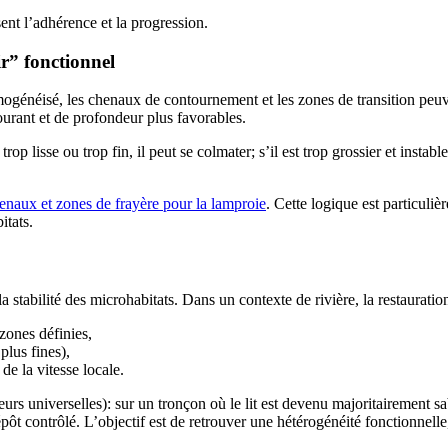
sent l’adhérence et la progression.
ir” fonctionnel
omogénéisé, les chenaux de contournement et les zones de transition peu
ourant et de profondeur plus favorables.
trop lisse ou trop fin, il peut se colmater; s’il est trop grossier et insta
enaux et zones de frayère pour la lamproie
. Cette logique est particuli
itats.
 stabilité des microhabitats. Dans un contexte de rivière, la restaurati
 zones définies,
plus fines),
de la vitesse locale.
 universelles): sur un tronçon où le lit est devenu majoritairement sabl
t contrôlé. L’objectif est de retrouver une hétérogénéité fonctionnelle,