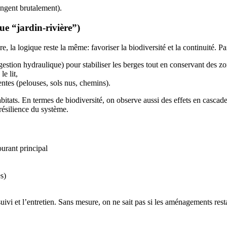
hangent brutalement).
e “jardin-rivière”)
 la logique reste la même: favoriser la biodiversité et la continuité. P
gestion hydraulique) pour stabiliser les berges tout en conservant des z
e lit,
centes (pelouses, sols nus, chemins).
bitats. En termes de biodiversité, on observe aussi des effets en cascade
résilience du système.
ourant principal
s)
 suivi et l’entretien. Sans mesure, on ne sait pas si les aménagements res