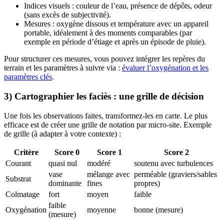
Indices visuels : couleur de l’eau, présence de dépôts, odeur
(sans excès de subjectivité).
Mesures : oxygène dissous et température avec un appareil
portable, idéalement à des moments comparables (par
exemple en période d’étiage et après un épisode de pluie).
Pour structurer ces mesures, vous pouvez intégrer les repères du
terrain et les paramètres à suivre via :
évaluer l’oxygénation et les
paramètres clés
.
3) Cartographier les faciès : une grille de décision
Une fois les observations faites, transformez-les en carte. Le plus
efficace est de créer une grille de notation par micro-site. Exemple
de grille (à adapter à votre contexte) :
Critère
Score 0
Score 1
Score 2
Courant
quasi nul
modéré
soutenu avec turbulences
vase
mélange avec
perméable (graviers/sables
Substrat
dominante
fines
propres)
Colmatage
fort
moyen
faible
faible
Oxygénation
moyenne
bonne (mesure)
(mesure)