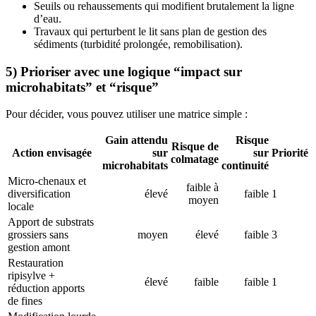
Seuils ou rehaussements qui modifient brutalement la ligne
d’eau.
Travaux qui perturbent le lit sans plan de gestion des
sédiments (turbidité prolongée, remobilisation).
5) Prioriser avec une logique “impact sur
microhabitats” et “risque”
Pour décider, vous pouvez utiliser une matrice simple :
Gain attendu
Risque
Risque de
Action envisagée
sur
sur
Priorité
colmatage
microhabitats
continuité
Micro-chenaux et
faible à
diversification
élevé
faible
1
moyen
locale
Apport de substrats
grossiers sans
moyen
élevé
faible
3
gestion amont
Restauration
ripisylve +
élevé
faible
faible
1
réduction apports
de fines