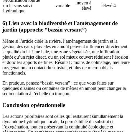
Modification lourde
moyen à
du lit sans suivi
variable
élevé
4
élevé
hydraulique
6) Lien avec la biodiversité et l’aménagement de
jardin (approche “bassin versant”)
Même si l’article cible la rivière, l’aménagement de jardin et la
gestion des eaux pluviales en amont peuvent influencer directement
la qualité du lit. Une haie, une zone végétalisée, une infiltration
plutôt qu’un rejet direct, ou un sol mieux couvert réduisent l’érosion
et donc les apports de fines. Résultat : moins de colmatage, meilleure
oxygénation au contact du substrat, et plus de microhabitats
fonctionnels.
En pratique, pensez “bassin versant” : ce que vous faites sur
quelques dizaines ou centaines de mètres en amont peut changer la
sédimentation à l’échelle du tronçon.
Conclusion opérationnelle
Les actions prioritaires sont celles qui restaurent simultanément la
dynamique hydraulique locale, la perméabilité du substrat et
l’oxygénation, tout en préservant la continuité écologique et