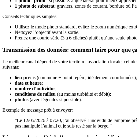
1 photo “profil”
si possible: angle latéral pour mieux apprécier
1 photo de substrat
: graviers, zones de courant, bordure où l’a
Conseils techniques simples:
Utilisez le mode photo standard, évitez le zoom numérique extrê
Nettoyez l’objectif avant la sortie.
Prenez une courte série (3 à 6 clichés) plutôt qu’une seule photo
Transmission des données: comment faire pour que ça
Le meilleur canal dépend de votre territoire: association locale, cellul
suivants:
lieu précis
(commune + point repère, idéalement coordonnées);
date et heure
;
nombre d’individus
;
conditions de milieu
(au moins turbidité et débit);
photos
(avec légendes si possible).
Exemple de message prêt à envoyer:
“Le 12/05/2026 à 07:20, j’ai observé 1 individu de lamproie près
pas manipulé l’animal et je suis resté sur la berge.”