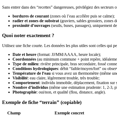
Sans entrer dans des “recettes” dangereuses, privilégiez des secteurs où
bordures de courant
(zones où l’eau accélère puis se calme);
radier et zones de substrat
(graviers, sables grossiers, zones de
proximité d’ouvrages
(seuils, buses, passages), uniquement de
Quoi noter exactement ?
Utilisez une fiche courte. Les données les plus utiles sont celles qui pe
Date et heure
(format: JJ/MM/AAAA, heure locale);
Coordonnées
(au minimum commune + point repère, idéaleme
Type de milieu
: rivière principale, bras secondaire, fossé conn
Conditions hydrologiques
: débit “faible/moyen/fort” ou obser
Température de l’eau
si vous avez un thermomètre (même une 
Visibilité
: eau claire, légèrement trouble, très trouble;
Comportement
: individu immobile, déplacement, fixation sur s
Nombre d’individus
(même une estimation prudente: 1, 2-3, pl
Photographie
: oui/non, et qualité (flou, distance, angle).
Exemple de fiche “terrain” (copiable)
Champ
Exemple concret