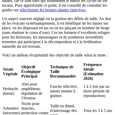
milieu, car ce sont elles qui soutiennent le mieux les cycles de vie
locaux. Pour approfondir ce point, il est conseillé de consulter les
guides sur
sélectionner les bonnes plantes ripisylves
.
Un aspect souvent négligé est la gestion des débris de taille. Au lieu
de les évacuer systématiquement, il est bénéfique de les laisser sur
place, en les disposant en tas ou en les plaçant en bordure de berge
(sans obstruer le cours d’eau). Ces tas forment d’excellents refuges
pour les hérissons, les musaraignes et de nombreux invertébrés
terrestres qui participent à la décomposition et à la fertilisation
naturelle du sol riverain.
Voici un tableau récapitulatif des objectifs de taille selon la strate :
Fréquence
Objectif
Technique de
Strate
Idéale
Écologique
Taille
Végétale
(Estimation
Principal
Recommandée
2026)
Abri pour
Fauche sélective,
1 à 2 fois par an
Herbacée
amphibiens,
laisser monter à
(hors période de
(basse)
régulation de
graines
reproduction)
l’érosion
Niche pour
Taille en têtard,
Arbustive
insectes,
éclaircissage des
Tous les 3 à 5 ans
(moyenne)
protection contre