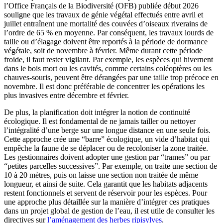
l’Office Français de la Biodiversité (OFB) publiée début 2026
souligne que les travaux de génie végétal effectués entre avril et
juillet entraînent une mortalité des couvées d’oiseaux riverains de
l’ordre de 65 % en moyenne. Par conséquent, les travaux lourds de
taille ou d’élagage doivent être reportés à la période de dormance
végétale, soit de novembre à février. Même durant cette période
froide, il faut rester vigilant. Par exemple, les espèces qui hivernent
dans le bois mort ou les cavités, comme certains coléoptères ou les
chauves-souris, peuvent être dérangées par une taille trop précoce en
novembre. Il est donc préférable de concentrer les opérations les
plus invasives entre décembre et février.
De plus, la planification doit intégrer la notion de continuité
écologique. Il est fondamental de ne jamais tailler ou nettoyer
l’intégralité d’une berge sur une longue distance en une seule fois.
Cette approche crée une “barre” écologique, un vide d’habitat qui
empêche la faune de se déplacer ou de recoloniser la zone traitée.
Les gestionnaires doivent adopter une gestion par “trames” ou par
“petites parcelles successives”. Par exemple, on traite une section de
10 à 20 mètres, puis on laisse une section non traitée de même
longueur, et ainsi de suite. Cela garantit que les habitats adjacents
restent fonctionnels et servent de réservoir pour les espèces. Pour
une approche plus détaillée sur la manière d’intégrer ces pratiques
dans un projet global de gestion de l’eau, il est utile de consulter les
directives sur
l’aménagement des herbes ripisylves
.