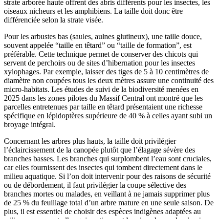
strate arborée haute offrent des abris différents pour les insectes, les
oiseaux nicheurs et les amphibiens. La taille doit donc être
différenciée selon la strate visée.
Pour les arbustes bas (saules, aulnes glutineux), une taille douce,
souvent appelée “taille en têtard” ou “taille de formation”, est
préférable. Cette technique permet de conserver des chicots qui
servent de perchoirs ou de sites d’hibernation pour les insectes
xylophages. Par exemple, laisser des tiges de 5 à 10 centimètres de
diamètre non coupées tous les deux mètres assure une continuité des
micro-habitats. Les études de suivi de la biodiversité menées en
2025 dans les zones pilotes du Massif Central ont montré que les
parcelles entretenues par taille en têtard présentaient une richesse
spécifique en lépidoptères supérieure de 40 % à celles ayant subi un
broyage intégral.
Concernant les arbres plus hauts, la taille doit privilégier
l’éclaircissement de la canopée plutôt que l’élagage sévère des
branches basses. Les branches qui surplombent l’eau sont cruciales,
car elles fournissent des insectes qui tombent directement dans le
milieu aquatique. Si l’on doit intervenir pour des raisons de sécurité
ou de débordement, il faut privilégier la coupe sélective des
branches mortes ou malades, en veillant à ne jamais supprimer plus
de 25 % du feuillage total d’un arbre mature en une seule saison. De
plus, il est essentiel de choisir des espèces indigènes adaptées au