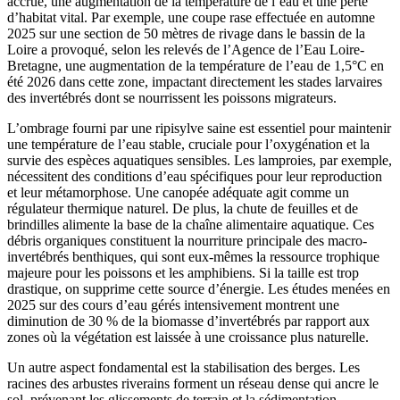
accrue, une augmentation de la température de l’eau et une perte
d’habitat vital. Par exemple, une coupe rase effectuée en automne
2025 sur une section de 50 mètres de rivage dans le bassin de la
Loire a provoqué, selon les relevés de l’Agence de l’Eau Loire-
Bretagne, une augmentation de la température de l’eau de 1,5°C en
été 2026 dans cette zone, impactant directement les stades larvaires
des invertébrés dont se nourrissent les poissons migrateurs.
L’ombrage fourni par une ripisylve saine est essentiel pour maintenir
une température de l’eau stable, cruciale pour l’oxygénation et la
survie des espèces aquatiques sensibles. Les lamproies, par exemple,
nécessitent des conditions d’eau spécifiques pour leur reproduction
et leur métamorphose. Une canopée adéquate agit comme un
régulateur thermique naturel. De plus, la chute de feuilles et de
brindilles alimente la base de la chaîne alimentaire aquatique. Ces
débris organiques constituent la nourriture principale des macro-
invertébrés benthiques, qui sont eux-mêmes la ressource trophique
majeure pour les poissons et les amphibiens. Si la taille est trop
drastique, on supprime cette source d’énergie. Les études menées en
2025 sur des cours d’eau gérés intensivement montrent une
diminution de 30 % de la biomasse d’invertébrés par rapport aux
zones où la végétation est laissée à une croissance plus naturelle.
Un autre aspect fondamental est la stabilisation des berges. Les
racines des arbustes riverains forment un réseau dense qui ancre le
sol, prévenant les glissements de terrain et la sédimentation