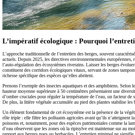
L’impératif écologique : Pourquoi l’entreti
L’approche traditionnelle de l’entretien des berges, souvent caractérisé
actuels. Depuis 2025, les directives environnementales européennes, ren
l’auto-régulation des écosystèmes riverains. Laisser les berges évoluer
constituent des corridors écologiques vitaux, servant de zones tampons 
richesse spécifique des espèces qu’elles abritent.
Prenons l’exemple des insectes aquatiques et des amphibiens. Selon les
hauteur moyenne supérieure à 50 centimètres présentaient une diversit
d’ombre cruciales pour réguler la température de l’eau, un facteur de 
De plus, la litière végétale accumulée au pied des plantes stabilise les
Un élément fondamental de cet écosystème est la présence de la végét
rôle triple : elle filtre les polluants agricoles avant qu’ils n’atteignent
poissons et, notamment, pour des espèces patrimoniales comme la lampro
d’eau observent que les zones où la ripisylve est maintenue sur au moi
rapport aux berges nues ou herbacées. L’entretien minimal ne signifie