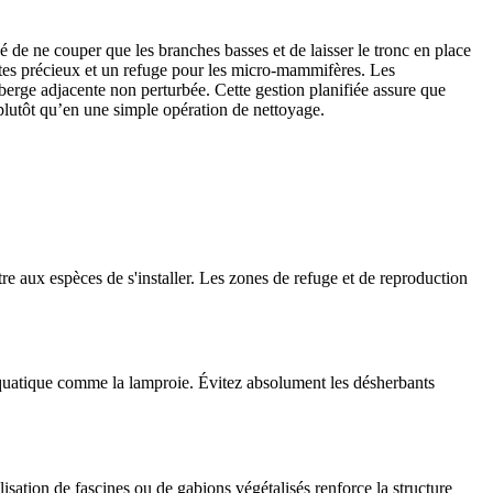
dé de ne couper que les branches basses et de laisser le tronc en place
ectes précieux et un refuge pour les micro-mammifères. Les
a berge adjacente non perturbée. Cette gestion planifiée assure que
 plutôt qu’en une simple opération de nettoyage.
ttre aux espèces de s'installer. Les zones de refuge et de reproduction
e aquatique comme la lamproie. Évitez absolument les désherbants
ilisation de fascines ou de gabions végétalisés renforce la structure