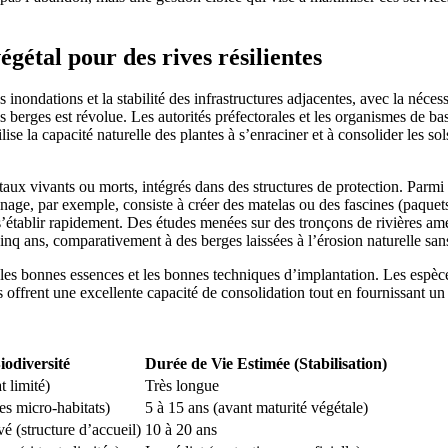
égétal pour des rives résilientes
nondations et la stabilité des infrastructures adjacentes, avec la nécessi
berges est révolue. Les autorités préfectorales et les organismes de b
se la capacité naturelle des plantes à s’enraciner et à consolider les so
étaux vivants ou morts, intégrés dans des structures de protection. Parmi
scinage, par exemple, consiste à créer des matelas ou des fascines (paque
e s’établir rapidement. Des études menées sur des tronçons de rivières
inq ans, comparativement à des berges laissées à l’érosion naturelle san
isir les bonnes essences et les bonnes techniques d’implantation. Les espè
s offrent une excellente capacité de consolidation tout en fournissant un 
odiversité
Durée de Vie Estimée (Stabilisation)
t limité)
Très longue
es micro-habitats)
5 à 15 ans (avant maturité végétale)
 (structure d’accueil)
10 à 20 ans