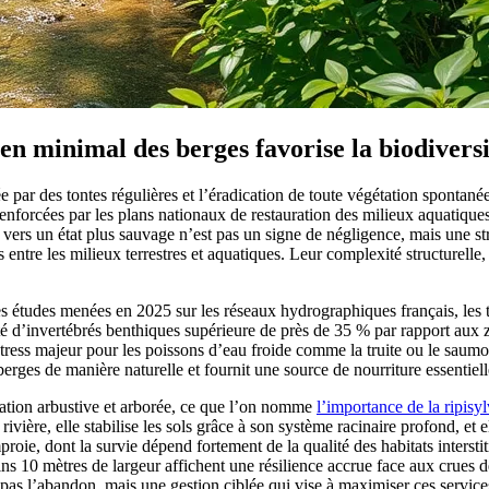
en minimal des berges favorise la biodiversi
e par des tontes régulières et l’éradication de toute végétation spontané
forcées par les plans nationaux de restauration des milieux aquatiques, in
 vers un état plus sauvage n’est pas un signe de négligence, mais une str
entre les milieux terrestres et aquatiques. Leur complexité structurelle,
 études menées en 2025 sur les réseaux hydrographiques français, les tro
é d’invertébrés benthiques supérieure de près de 35 % par rapport aux z
stress majeur pour les poissons d’eau froide comme la truite ou le saumo
 berges de manière naturelle et fournit une source de nourriture essentiell
ation arbustive et arborée, ce que l’on nomme
l’importance de la ripisy
 la rivière, elle stabilise les sols grâce à son système racinaire profond, e
ie, dont la survie dépend fortement de la qualité des habitats interstit
ns 10 mètres de largeur affichent une résilience accrue face aux crues d
 pas l’abandon, mais une gestion ciblée qui vise à maximiser ces servic