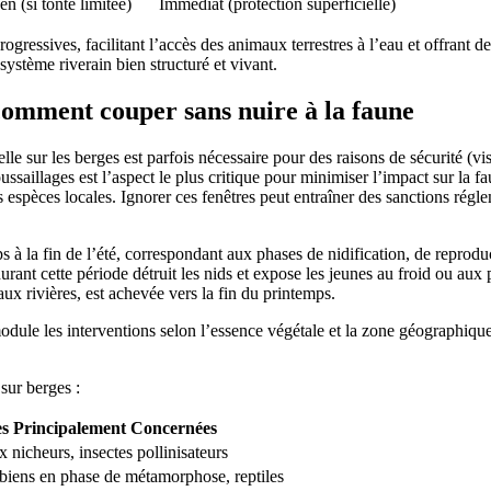
n (si tonte limitée)
Immédiat (protection superficielle)
gressives, facilitant l’accès des animaux terrestres à l’eau et offrant de
ystème riverain bien structuré et vivant.
 comment couper sans nuire à la faune
 sur les berges est parfois nécessaire pour des raisons de sécurité (vis
ssaillages est l’aspect le plus critique pour minimiser l’impact sur la 
des espèces locales. Ignorer ces fenêtres peut entraîner des sanctions ré
 à la fin de l’été, correspondant aux phases de nidification, de reproduc
 durant cette période détruit les nids et expose les jeunes au froid ou 
 aux rivières, est achevée vers la fin du printemps.
dule les interventions selon l’essence végétale et la zone géographique.
sur berges :
s Principalement Concernées
 nicheurs, insectes pollinisateurs
iens en phase de métamorphose, reptiles