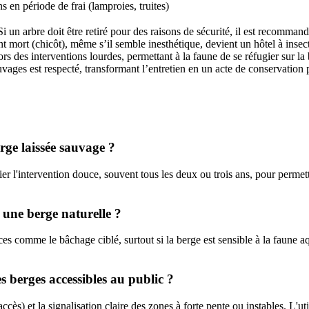
s en période de frai (lamproies, truites)
Si un arbre doit être retiré pour des raisons de sécurité, il est recomman
nt mort (chicôt), même s’il semble inesthétique, devient un hôtel à ins
ors des interventions lourdes, permettant à la faune de se réfugier sur l
auvages est respecté, transformant l’entretien en un acte de conservation
erge laissée sauvage ?
égier l'intervention douce, souvent tous les deux ou trois ans, pour perme
 une berge naturelle ?
douces comme le bâchage ciblé, surtout si la berge est sensible à la faun
es berges accessibles au public ?
cès) et la signalisation claire des zones à forte pente ou instables. L'ut