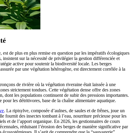
té
e, est de plus en plus remise en question par les impératifs écologiques
sistent sur la nécessité de privilégier la gestion différenciée et
atégie active pour soutenir la biodiversité locale. Les berges
 assurée par une végétation hétérogène, est directement corrélée à la
nçons de rivière où la végétation riveraine était laissée à une
ones strictement tondues. Cette végétation dense offre des zones
n, dont les populations continuent de subir des pressions importantes.
e pour les détritivores, base de la chaîne alimentaire aquatique.
lve
. La ripisylve, composée d’aulnes, de saules et de frênes, joue un
t elle fournit des insectes tombant à l’eau, nourriture précieuse pour les
iels et de l’apport organique. En 2026, les gestionnaires de cours
écennales, réduisant l’érosion des berges de manière significative par
es écosystémiques. Il s’agit de comprendre que la “sauvagerie”