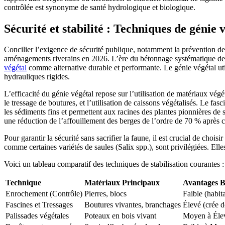
contrôlée est synonyme de santé hydrologique et biologique.
Sécurité et stabilité : Techniques de génie v
Concilier l’exigence de sécurité publique, notamment la prévention des i
aménagements riverains en 2026. L’ère du bétonnage systématique des 
végétal
comme alternative durable et performante. Le génie végétal utili
hydrauliques rigides.
L’efficacité du génie végétal repose sur l’utilisation de matériaux vég
le tressage de boutures, et l’utilisation de caissons végétalisés. Le fa
les sédiments fins et permettent aux racines des plantes pionnières d
une réduction de l’affouillement des berges de l’ordre de 70 % après c
Pour garantir la sécurité sans sacrifier la faune, il est crucial de cho
comme certaines variétés de saules (Salix spp.), sont privilégiées. Elle
Voici un tableau comparatif des techniques de stabilisation courantes :
Technique
Matériaux Principaux
Avantages Bi
Enrochement (Contrôle)
Pierres, blocs
Faible (habita
Fascines et Tressages
Boutures vivantes, branchages
Élevé (crée d
Palissades végétales
Poteaux en bois vivant
Moyen à Élevé