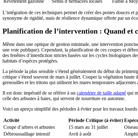
Revêtement gazonné
Semis d’herbacées locales
Faible à Moye
L’intégration de ces techniques permet de créer des pentes douces et pro
synonyme de rigidité, mais de résilience dynamique offerte par un écos
Planification de l’intervention : Quand et
Même dans une optique de gestion minimale, une intervention ponctuelle
une voie publique). Cependant, la planification de ces coupes et débrou
des fenêtres d’interdiction strictes basées sur les cycles biologiques 
habitats d’espèces protégées.
La période la plus sensible s’étend généralement du début du printemps
critique s’étend souvent de mars à juillet. Couper la végétation haute
grenouilles et les tritons qui utilisent les mares temporaires adjacentes
Il est donc impératif de se référer à un
calendrier de taille adapté
qui mo
celle des arbustes à baies, qui servent de nourriture en automne.
Voici un aperçu simplifié des périodes à éviter pour les travaux lourds 
Activité
Période Critique (à éviter)
Espèce
Coupe d’arbres et arbustes
15 mars au 31 juillet
Oiseaux
Débroussaillage intensif
Avril à août
Amphib